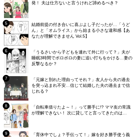
発！ 夫は仕方ないと言うけれど諦めるべき？
結婚前提の付き合いに喜ぶよし子だったが…「うど
ん」と「オムライス」から始まる小さな違和感【あ
なたが理解できません Vol.5】
「うるさいから子どもを連れて外に行って？」夫が
睡眠3時間でボロボロの妻に追い打ちをかける…妻の
反撃なるか？
「元嫁と別れた理由ってそれ？」友人から夫の過去
を突っ込まれ不安…信じて結婚した夫の過去まで信
じれる？
「自転車借りたよ～！」って勝手に!? ママ友の常識
が理解できない！ 次に貸してと言ってきたのは…
「育休中でしょ？手伝って！」嫁を好き勝手使う義