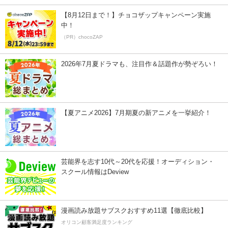
【8月12日まで！】チョコザップキャンペーン実施
中！
（PR）chocoZAP
2026年7月夏ドラマも、注目作＆話題作が勢ぞろい！
【夏アニメ2026】7月期夏の新アニメを一挙紹介！
芸能界を志す10代～20代を応援！オーディション・
スクール情報はDeview
漫画読み放題サブスクおすすめ11選【徹底比較】
オリコン顧客満足度ランキング