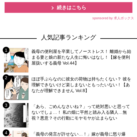
続きはこちら
sponsored by 求人ボックス
人気記事ランキング
義母の便利屋を卒業してノーストレス！ 離婚から始
まる妻と娘の新たな人生に悔いはなし！【嫁を便利
屋扱いする義母 Vol.44】
ほぼ手ぶらなのに彼女の荷物は持ちたくない？ 彼を
理解できないけど楽しまないともったいない！【あ
なたが理解できません Vol.8】
「あら、ごめんなさいね？」って絶対悪いと思って
ないでしょ…！ 私の畑に平然と踏み入る隣人…無
視？悪意？その行動にモヤモヤが止まらない
「義母の発言が許せない…！」嫁が義母に怒り爆