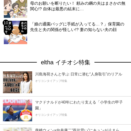
母のお願いを断りたい！ 頼みの綱の夫はまさかの無
関心!? 自体は最悪の結末に…
「娘の通園バッグに手紙が入ってる…？」保育園の
先生と夫の関係が怪しい!? 妻の知らない夫の顔
eltha イチオシ特集
川島海荷さんと学ぶ 日常に潜む“人身取引”のリアル
オリコンタイアップ特集
マクドナルドが40年にわたり支える「小学生の甲子
園」
オリコンタイアップ特集
森崎ウィン×向井康二“両片思い”にキュンが止まら