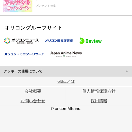
プレゼント特集
オリコングループサイト
クッキーの使用について
このサイトでは Cookie を使用して、ユーザーに合わせたコンテンツや広告の
elthaとは
表示、ソーシャル メディア機能の提供、広告の表示回数やクリック数の測定を
会社概要
個人情報保護方針
行っています。
また、ユーザーによるサイトの利用状況についても情報を収集し、ソーシャル
お問い合わせ
採用情報
メディアや広告配信、データ解析の各パートナーに提供しています。
各パートナーは、この情報とユーザーが各パートナーに提供した他の情報や、
© oricon ME inc.
ユーザーが各パートナーのサービスを使用したときに収集した他の情報を組み
合わせて使用することがあります。