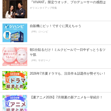
『VIVANT』限定ウオッチ、プロデューサーの感想は
オリコンタイアップ特集
自販機にピッ！ですぐに買えちゃう
（PR）ジハンピ
朝1分貼るだけ！ミルクピールで一日中ずっとうるツ
ヤ肌
（PR）サボリーノ
2026年7月夏ドラマも、注目作＆話題作が勢ぞろい！
【夏アニメ2026】7月期夏の新アニメを一挙紹介！