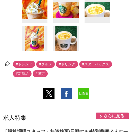
#トレンド
#グルメ
#ドリンク
#スターバックス
#新商品
#限定
さらに見る
求人特集
「福祉調理スタッフ」無資格可/日勤のみ/特別養護老人ホー