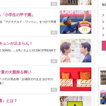
登
る「小学生の甲子園」
る「マクドナルド・ワッペン」をつけて学童
にキュンが止まらん！
ONG）』が8／５よりJ:COM STREAMで
マ夏の大盤振る舞い
ートの人気企画「お値段そのまま おかわり
催！
選」とは？