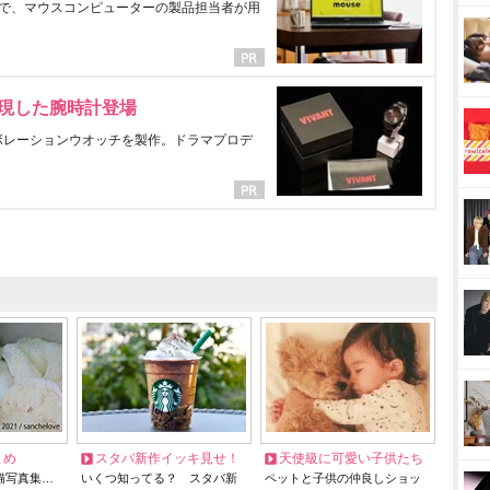
で、マウスコンピューターの製品担当者が用
表現した腕時計登場
ラボレーションウオッチを製作。ドラマプロデ
とめ
スタバ新作イッキ見せ！
天使級に可愛い子供たち
猫写真集…
いくつ知ってる？ スタバ新
ペットと子供の仲良しショッ