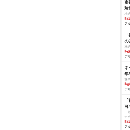
市
験
株
時給
アル
「
の
株
時給
アル
ネ
年
株
時給
アル
「
可
一
ナ
時給
アル