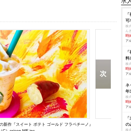
求
「
可
株
んき
時給
アル
「
料
株
時給
アル
ネ
年
株
時給
アル
「
の新作『スイート ポテト ゴールド フラペチーノ』
の
株
（C）oricon ME inc.