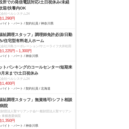
役所での発信電話対応/土日祝休み/未経
歓迎/扶養内OK
式会社ベルシステム24
1,290円
バイト・パート / 契約社員 / 神奈川県
福祉調理スタッフ」調理師免許必須/日勤
み/住宅型有料老人ホーム
式会社川島コーポレーション/サニーライフ大井松田
1,225円～1,300円
バイト・パート / 神奈川県
ットバンキングのコールセンター/短期来
3月末まで/土日祝休み
式会社ベルシステム24
1,400円
バイト・パート / 契約社員 / 北海道
福祉調理スタッフ」無資格可/シフト相談
/病院
般財団法人聖マリアンナ会/一般財団法人聖マリアン
会 東横惠愛病院
1,350円
バイト・パート / 神奈川県