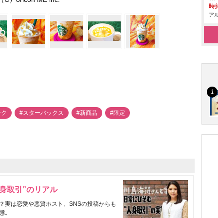
時給
アル
ンク
#スターバックス
#新商品
#限定
身取引”のリアル
？実は恋愛や悪質ホスト、SNSの投稿からも
態。