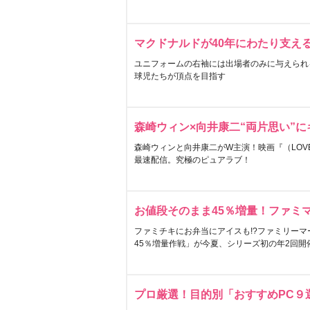
マクドナルドが40年にわたり支え
ユニフォームの右袖には出場者のみに与えられ
球児たちが頂点を目指す
森崎ウィン×向井康二“両片思い”
森崎ウィンと向井康二がW主演！映画『（LOVE S
最速配信。究極のピュアラブ！
お値段そのまま45％増量！ファミ
ファミチキにお弁当にアイスも!?ファミリーマ
45％増量作戦」が今夏、シリーズ初の年2回開
プロ厳選！目的別「おすすめPC９