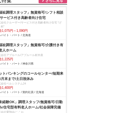
人特集
さらに見る
福祉調理スタッフ」無資格可/シフト相談
/サービス付き高齢者向け住宅
式会社クルーザー/サービス付き高齢者向け住宅 “げ
村”
1,075円～1,090円
バイト・パート / 北海道
福祉調理スタッフ」無資格可/介護付き有
老人ホーム
式会社アプルール/アプルール材木座
1,225円
バイト・パート / 神奈川県
ットバンキングのコールセンター/短期来
3月末まで/土日祝休み
式会社ベルシステム24
1,400円
バイト・パート / 契約社員 / 北海道
未経験OK」調理スタッフ/無資格可/日勤
み/住宅型有料老人ホーム/社会保障完備
式会社愛翔会/ここお