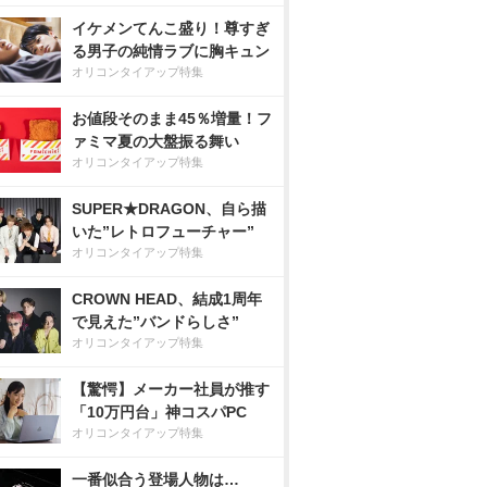
イケメンてんこ盛り！尊すぎ
る男子の純情ラブに胸キュン
オリコンタイアップ特集
お値段そのまま45％増量！フ
ァミマ夏の大盤振る舞い
オリコンタイアップ特集
SUPER★DRAGON、自ら描
いた”レトロフューチャー”
オリコンタイアップ特集
CROWN HEAD、結成1周年
で見えた”バンドらしさ”
オリコンタイアップ特集
【驚愕】メーカー社員が推す
「10万円台」神コスパPC
オリコンタイアップ特集
一番似合う登場人物は…