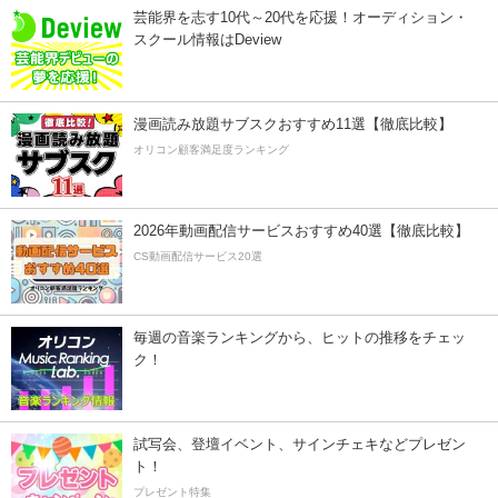
芸能界を志す10代～20代を応援！オーディション・
スクール情報はDeview
漫画読み放題サブスクおすすめ11選【徹底比較】
オリコン顧客満足度ランキング
2026年動画配信サービスおすすめ40選【徹底比較】
CS動画配信サービス20選
毎週の音楽ランキングから、ヒットの推移をチェッ
ク！
試写会、登壇イベント、サインチェキなどプレゼン
ト！
プレゼント特集