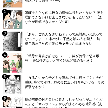
屋扱いする義母 Vol.44】
ほぼ手ぶらなのに彼女の荷物は持ちたくない？ 彼を
理解できないけど楽しまないともったいない！【あ
なたが理解できません Vol.8】
「あら、ごめんなさいね？」って絶対悪いと思って
ないでしょ…！ 私の畑に平然と踏み入る隣人…無
視？悪意？その行動にモヤモヤが止まらない
「義母の発言が許せない…！」嫁が義母に怒り爆
発！ 夫は仕方ないと言うけれど諦めるべき？
「うるさいから子どもを連れて外に行って？」夫が
睡眠3時間でボロボロの妻に追い打ちをかける…妻の
反撃なるか？
結婚前提の付き合いに喜ぶよし子だったが…「うど
ん」と「オムライス」から始まる小さな違和感【あ