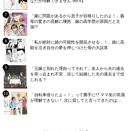
なたが理解できません Vol.5】
「嫁に問題があるから息子が目移りしたのよ！」義
母の驚きの見解に唖然…嫁の高学歴が原因だと主
張!?
「私が絶対に娘の可能性を開花させる…！」娘に高
額を注ぎ自分の夢を押しつけた母の大誤算
「元嫁と別れた理由ってそれ？」友人から夫の過去
を突っ込まれ不安…信じて結婚した夫の過去まで信
じれる？
「自転車借りたよ～！」って勝手に!? ママ友の常識
が理解できない！ 次に貸してと言ってきたのは…