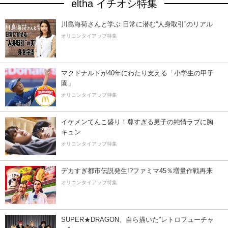
eltha イチオシ特集
川島海荷さんと学ぶ 日常に潜む“人身取引”のリアル
オリコンタイアップ特集
マクドナルドが40年にわたり支える「小学生の甲子
園」
オリコンタイアップ特集
イケメンてんこ盛り！尊すぎる男子の純情ラブに胸
キュン
オリコンタイアップ特集
デカすぎ都市伝説発生!?ファミマ45％増量作戦再来
オリコンタイアップ特集
SUPER★DRAGON、自ら描いた”レトロフューチャ