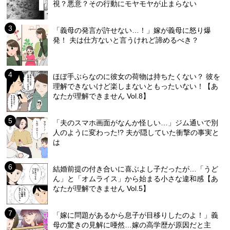
視？悪意？その行動にモヤモヤが止まらない
「義母の発言が許せない…！」嫁が義母に怒り爆
発！ 夫は仕方ないと言うけれど諦めるべき？
ほぼ手ぶらなのに彼女の荷物は持ちたくない？ 彼を
理解できないけど楽しまないともったいない！【あ
なたが理解できません Vol.8】
「夫のスマホ画面がなんか怪しい…」ジム通いで別
人のように変わった!? 夫が隠していた衝撃の事実と
は
結婚前提の付き合いに喜ぶよし子だったが…「うど
ん」と「オムライス」から始まる小さな違和感【あ
なたが理解できません Vol.5】
「嫁に問題があるから息子が目移りしたのよ！」義
母の驚きの見解に唖然…嫁の高学歴が原因だと主