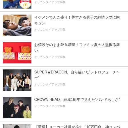
オリコンタイアップ特集
イケメンてんこ盛り！尊すぎる男子の純情ラブに胸
キュン
オリコンタイアップ特集
お値段そのまま45％増量！ファミマ夏の大盤振る舞
い
オリコンタイアップ特集
SUPER★DRAGON、自ら描いた”レトロフューチャ
ー”
オリコンタイアップ特集
CROWN HEAD、結成1周年で見えた”バンドらしさ”
オリコンタイアップ特集
【驚愕】メーカー社員が推す「10万円台」神コスパ