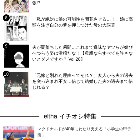
張!?
「私が絶対に娘の可能性を開花させる…！」娘に高
額を注ぎ自分の夢を押しつけた母の大誤算
夫が闇堕ちした瞬間…これまで嫌味なヤツらが媚び
へつらう姿は滑稽だな！【母親ならすべてを許さな
いとダメですか？ Vol.28】
「元嫁と別れた理由ってそれ？」友人から夫の過去
を突っ込まれ不安…信じて結婚した夫の過去まで信
じれる？
eltha イチオシ特集
マクドナルドが40年にわたり支える「小学生の甲子
園」