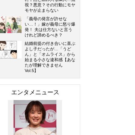
視？悪意？その行動にモヤ
モヤが止まらない
「義母の発言が許せな
い…！」嫁が義母に怒り爆
発！ 夫は仕方ないと言う
けれど諦めるべき？
結婚前提の付き合いに喜ぶ
よし子だったが…「うど
ん」と「オムライス」から
始まる小さな違和感【あな
たが理解できません
Vol.5】
エンタメニュース