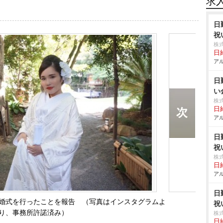
求
日
祝
株
日給
アル
日
い
株
日給
アル
日
祝
株
日給
アル
日
婚式を行ったことを報告 （写真はインスタグラムよ
祝
り、事務所許諾済み）
株
日給