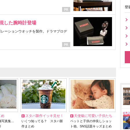
登
表現した腕時計登場
ラボレーションウオッチを製作。ドラマプロデ
とめ
スタバ新作イッキ見せ！
天使級に可愛い子供たち
猫写真集…
いくつ知ってる？ スタバ新
ペットと子供の仲良しショッ
リ
作まとめ
ト他、SNS話題キッズまとめ