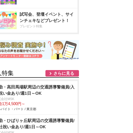
試写会、登壇イベント、サイ
ンチェキなどプレゼント！
プレゼント特集
人特集
さらに見る
勤・高田馬場駅周辺の交通誘導警備員/入
祝い金あり/週1日～OK
式会社MSK
1万4,500円～
バイト・パート / 東京都
勤・ひばりヶ丘駅周辺の交通誘導警備員/
社祝い金あり/週1日～OK
式会社MSK