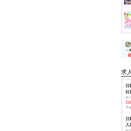
求
日
社
株
日給
アル
日
入
株