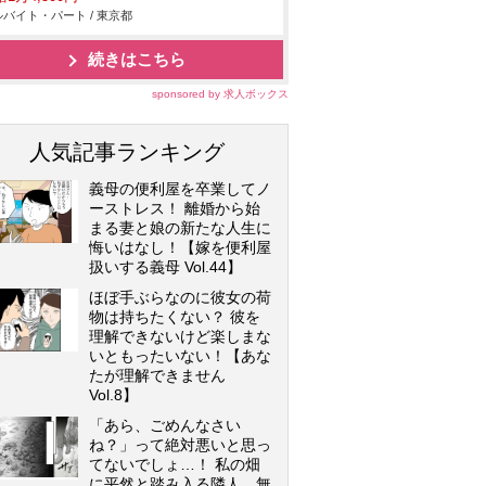
バイト・パート / 東京都
続きはこちら
sponsored by 求人ボックス
人気記事ランキング
義母の便利屋を卒業してノ
ーストレス！ 離婚から始
まる妻と娘の新たな人生に
悔いはなし！【嫁を便利屋
扱いする義母 Vol.44】
ほぼ手ぶらなのに彼女の荷
物は持ちたくない？ 彼を
理解できないけど楽しまな
いともったいない！【あな
たが理解できません
Vol.8】
「あら、ごめんなさい
ね？」って絶対悪いと思っ
てないでしょ…！ 私の畑
に平然と踏み入る隣人…無