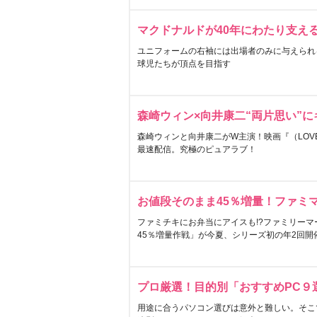
マクドナルドが40年にわたり支え
ユニフォームの右袖には出場者のみに与えられ
球児たちが頂点を目指す
森崎ウィン×向井康二“両片思い”
森崎ウィンと向井康二がW主演！映画『（LOVE S
最速配信。究極のピュアラブ！
お値段そのまま45％増量！ファミ
ファミチキにお弁当にアイスも!?ファミリーマ
45％増量作戦」が今夏、シリーズ初の年2回開
プロ厳選！目的別「おすすめPC９
用途に合うパソコン選びは意外と難しい。そこ