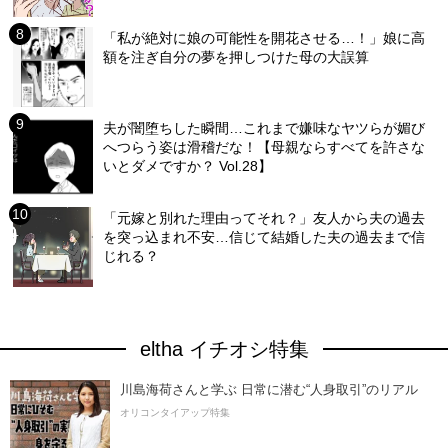
「私が絶対に娘の可能性を開花させる…！」娘に高
額を注ぎ自分の夢を押しつけた母の大誤算
夫が闇堕ちした瞬間…これまで嫌味なヤツらが媚び
へつらう姿は滑稽だな！【母親ならすべてを許さな
いとダメですか？ Vol.28】
「元嫁と別れた理由ってそれ？」友人から夫の過去
を突っ込まれ不安…信じて結婚した夫の過去まで信
じれる？
eltha イチオシ特集
川島海荷さんと学ぶ 日常に潜む“人身取引”のリアル
オリコンタイアップ特集