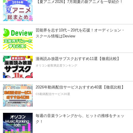
【夏アニメ2026】7月期夏の新アニメを一挙紹介！
芸能界を志す10代～20代を応援！オーディション・
スクール情報はDeview
漫画読み放題サブスクおすすめ11選【徹底比較】
オリコン顧客満足度ランキング
2026年動画配信サービスおすすめ40選【徹底比較】
CS動画配信サービス20選
毎週の音楽ランキングから、ヒットの推移をチェッ
ク！