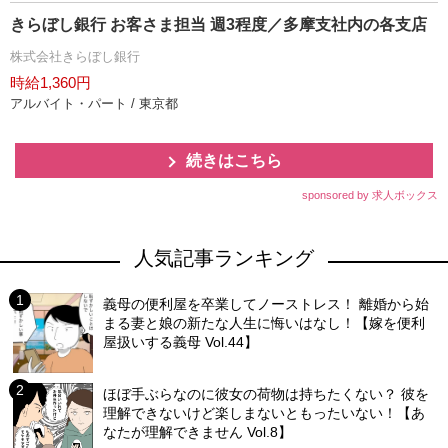
きらぼし銀行 お客さま担当 週3程度／多摩支社内の各支店
株式会社きらぼし銀行
時給1,360円
アルバイト・パート / 東京都
続きはこちら
sponsored by 求人ボックス
人気記事ランキング
義母の便利屋を卒業してノーストレス！ 離婚から始
まる妻と娘の新たな人生に悔いはなし！【嫁を便利
屋扱いする義母 Vol.44】
ほぼ手ぶらなのに彼女の荷物は持ちたくない？ 彼を
理解できないけど楽しまないともったいない！【あ
なたが理解できません Vol.8】