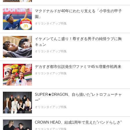
マクドナルドが40年にわたり支える「小学生の甲子
園」
オリコンタイアップ特集
イケメンてんこ盛り！尊すぎる男子の純情ラブに胸
キュン
オリコンタイアップ特集
デカすぎ都市伝説発生!?ファミマ45％増量作戦再来
オリコンタイアップ特集
SUPER★DRAGON、自ら描いた”レトロフューチャ
ー”
オリコンタイアップ特集
CROWN HEAD、結成1周年で見えた”バンドらしさ”
オリコンタイアップ特集