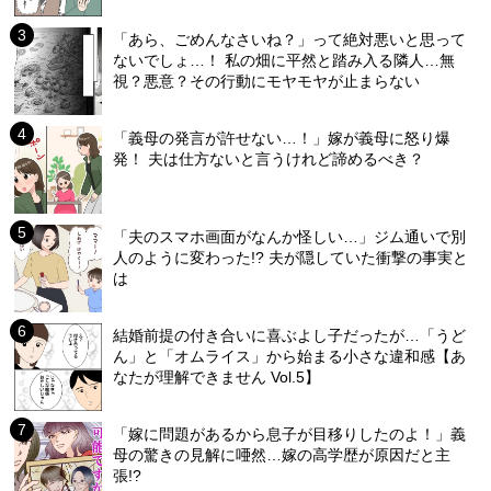
「あら、ごめんなさいね？」って絶対悪いと思って
ないでしょ…！ 私の畑に平然と踏み入る隣人…無
視？悪意？その行動にモヤモヤが止まらない
「義母の発言が許せない…！」嫁が義母に怒り爆
発！ 夫は仕方ないと言うけれど諦めるべき？
「夫のスマホ画面がなんか怪しい…」ジム通いで別
人のように変わった!? 夫が隠していた衝撃の事実と
は
結婚前提の付き合いに喜ぶよし子だったが…「うど
ん」と「オムライス」から始まる小さな違和感【あ
なたが理解できません Vol.5】
「嫁に問題があるから息子が目移りしたのよ！」義
母の驚きの見解に唖然…嫁の高学歴が原因だと主
張!?