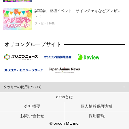
試写会、登壇イベント、サインチェキなどプレゼン
ト！
プレゼント特集
オリコングループサイト
クッキーの使用について
このサイトでは Cookie を使用して、ユーザーに合わせたコンテンツや広告の
elthaとは
表示、ソーシャル メディア機能の提供、広告の表示回数やクリック数の測定を
会社概要
個人情報保護方針
行っています。
また、ユーザーによるサイトの利用状況についても情報を収集し、ソーシャル
お問い合わせ
採用情報
メディアや広告配信、データ解析の各パートナーに提供しています。
各パートナーは、この情報とユーザーが各パートナーに提供した他の情報や、
© oricon ME inc.
ユーザーが各パートナーのサービスを使用したときに収集した他の情報を組み