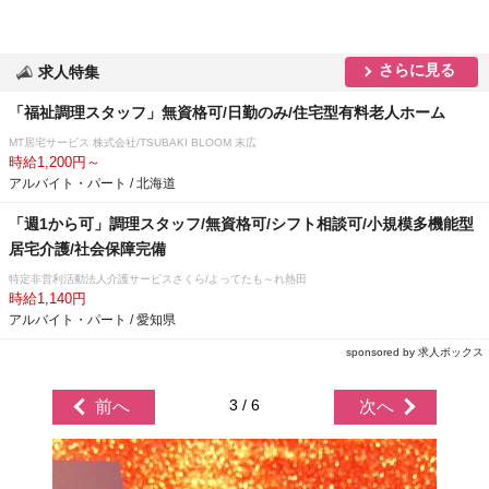
さらに見る
求人特集
「福祉調理スタッフ」無資格可/日勤のみ/住宅型有料老人ホーム
MT居宅サービス 株式会社/TSUBAKI BLOOM 末広
時給1,200円～
アルバイト・パート / 北海道
「週1から可」調理スタッフ/無資格可/シフト相談可/小規模多機能型
居宅介護/社会保障完備
特定非営利活動法人介護サービスさくら/よってたも～れ熱田
時給1,140円
アルバイト・パート / 愛知県
sponsored by 求人ボックス
3 / 6
前へ
次へ