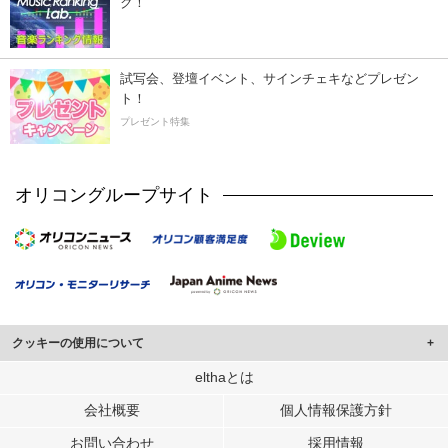
ク！
試写会、登壇イベント、サインチェキなどプレゼン
ト！
プレゼント特集
オリコングループサイト
クッキーの使用について
このサイトでは Cookie を使用して、ユーザーに合わせたコンテンツや広告の
elthaとは
表示、ソーシャル メディア機能の提供、広告の表示回数やクリック数の測定を
会社概要
個人情報保護方針
行っています。
また、ユーザーによるサイトの利用状況についても情報を収集し、ソーシャル
お問い合わせ
採用情報
メディアや広告配信、データ解析の各パートナーに提供しています。