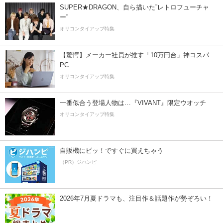
SUPER★DRAGON、自ら描いた”レトロフューチャ
ー”
オリコンタイアップ特集
【驚愕】メーカー社員が推す「10万円台」神コスパ
PC
オリコンタイアップ特集
一番似合う登場人物は…『VIVANT』限定ウオッチ
オリコンタイアップ特集
自販機にピッ！ですぐに買えちゃう
（PR）ジハンピ
2026年7月夏ドラマも、注目作＆話題作が勢ぞろい！