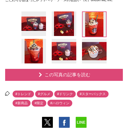
こだわりが詰まったレッドベリーソースの色合い （C）oricon ME inc.
この写真の記事を読む
#トレンド
#グルメ
#ドリンク
#スターバックス
#新商品
#限定
#ハロウィン