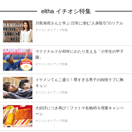
eltha イチオシ特集
川島海荷さんと学ぶ 日常に潜む“人身取引”のリアル
オリコンタイアップ特集
マクドナルドが40年にわたり支える「小学生の甲子
園」
オリコンタイアップ特集
イケメンてんこ盛り！尊すぎる男子の純情ラブに胸
キュン
オリコンタイアップ特集
大好評につき再び！ファミマ名物45％増量キャンペ
ーン
オリコンタイアップ特集