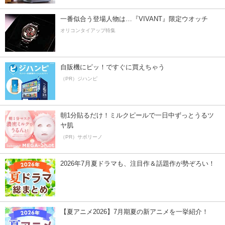
一番似合う登場人物は…『VIVANT』限定ウオッチ
オリコンタイアップ特集
自販機にピッ！ですぐに買えちゃう
（PR）ジハンピ
朝1分貼るだけ！ミルクピールで一日中ずっとうるツ
ヤ肌
（PR）サボリーノ
2026年7月夏ドラマも、注目作＆話題作が勢ぞろい！
【夏アニメ2026】7月期夏の新アニメを一挙紹介！