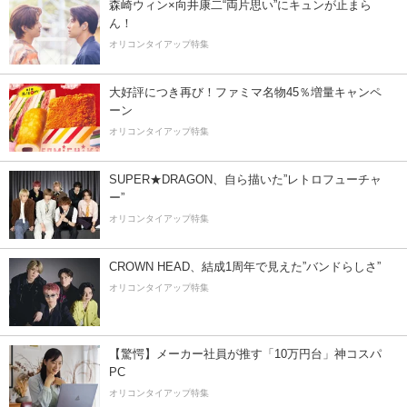
森崎ウィン×向井康二“両片思い”にキュンが止まら
ん！
オリコンタイアップ特集
大好評につき再び！ファミマ名物45％増量キャンペ
ーン
オリコンタイアップ特集
SUPER★DRAGON、自ら描いた”レトロフューチャ
ー”
オリコンタイアップ特集
CROWN HEAD、結成1周年で見えた”バンドらしさ”
オリコンタイアップ特集
【驚愕】メーカー社員が推す「10万円台」神コスパ
PC
オリコンタイアップ特集