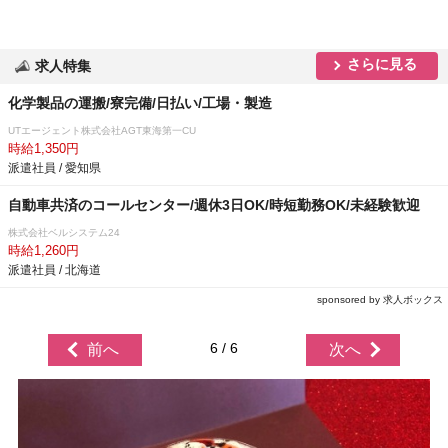
さらに見る
求人特集
化学製品の運搬/寮完備/日払い/工場・製造
UTエージェント株式会社AGT東海第一CU
時給1,350円
派遣社員 / 愛知県
自動車共済のコールセンター/週休3日OK/時短勤務OK/未経験歓迎
株式会社ベルシステム24
時給1,260円
派遣社員 / 北海道
sponsored by 求人ボックス
6 / 6
前へ
次へ