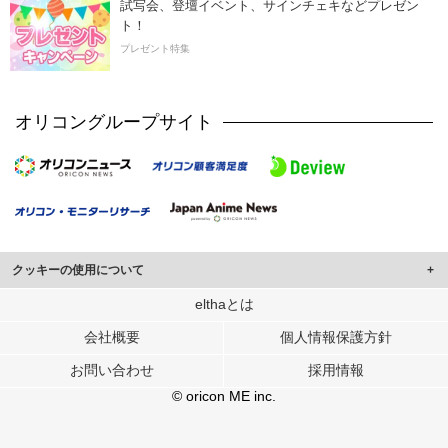
試写会、登壇イベント、サインチェキなどプレゼン
ト！
プレゼント特集
オリコングループサイト
クッキーの使用について
このサイトでは Cookie を使用して、ユーザーに合わせたコンテンツや広告の
elthaとは
表示、ソーシャル メディア機能の提供、広告の表示回数やクリック数の測定を
会社概要
個人情報保護方針
行っています。
また、ユーザーによるサイトの利用状況についても情報を収集し、ソーシャル
お問い合わせ
採用情報
メディアや広告配信、データ解析の各パートナーに提供しています。
各パートナーは、この情報とユーザーが各パートナーに提供した他の情報や、
© oricon ME inc.
ユーザーが各パートナーのサービスを使用したときに収集した他の情報を組み
合わせて使用することがあります。