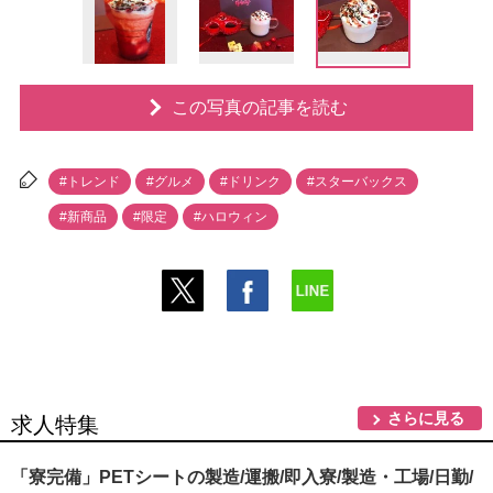
この写真の記事を読む
#トレンド
#グルメ
#ドリンク
#スターバックス
#新商品
#限定
#ハロウィン
さらに見る
求人特集
「寮完備」PETシートの製造/運搬/即入寮/製造・工場/日勤/