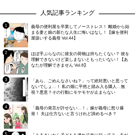
人気記事ランキング
義母の便利屋を卒業してノーストレス！ 離婚から始
まる妻と娘の新たな人生に悔いはなし！【嫁を便利
屋扱いする義母 Vol.44】
ほぼ手ぶらなのに彼女の荷物は持ちたくない？ 彼を
理解できないけど楽しまないともったいない！【あ
なたが理解できません Vol.8】
「あら、ごめんなさいね？」って絶対悪いと思って
ないでしょ…！ 私の畑に平然と踏み入る隣人…無
視？悪意？その行動にモヤモヤが止まらない
「義母の発言が許せない…！」嫁が義母に怒り爆
発！ 夫は仕方ないと言うけれど諦めるべき？