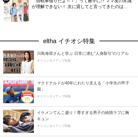
「自転車借りたよ～！」って勝手に!? ママ友の常識
が理解できない！ 次に貸してと言ってきたのは…
eltha イチオシ特集
川島海荷さんと学ぶ 日常に潜む“人身取引”のリアル
オリコンタイアップ特集
マクドナルドが40年にわたり支える「小学生の甲子
園」
オリコンタイアップ特集
イケメンてんこ盛り！尊すぎる男子の純情ラブに胸
キュン
オリコンタイアップ特集