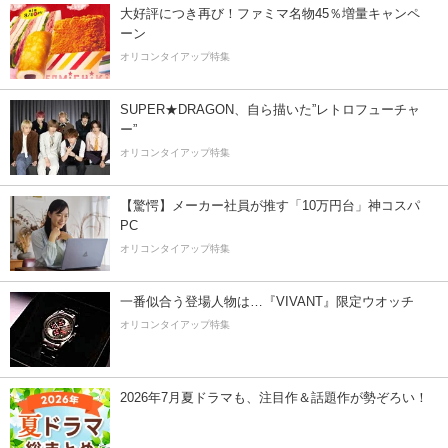
大好評につき再び！ファミマ名物45％増量キャンペ
ーン
オリコンタイアップ特集
SUPER★DRAGON、自ら描いた”レトロフューチャ
ー”
オリコンタイアップ特集
【驚愕】メーカー社員が推す「10万円台」神コスパ
PC
オリコンタイアップ特集
一番似合う登場人物は…『VIVANT』限定ウオッチ
オリコンタイアップ特集
2026年7月夏ドラマも、注目作＆話題作が勢ぞろい！