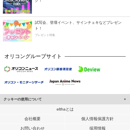
ク！
試写会、登壇イベント、サインチェキなどプレゼン
ト！
プレゼント特集
オリコングループサイト
クッキーの使用について
このサイトでは Cookie を使用して、ユーザーに合わせたコンテンツや広告の
elthaとは
表示、ソーシャル メディア機能の提供、広告の表示回数やクリック数の測定を
会社概要
個人情報保護方針
行っています。
また、ユーザーによるサイトの利用状況についても情報を収集し、ソーシャル
お問い合わせ
採用情報
メディアや広告配信、データ解析の各パートナーに提供しています。