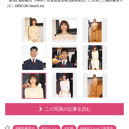
『第3回 薬剤耐性（AMR）対策普及啓発活動表彰式』に出席した篠田麻里子
（C）ORICON NewS inc.
この写真の記事を読む
#篠田麻里子
#タレント
#女優
#AKBグループ卒業生