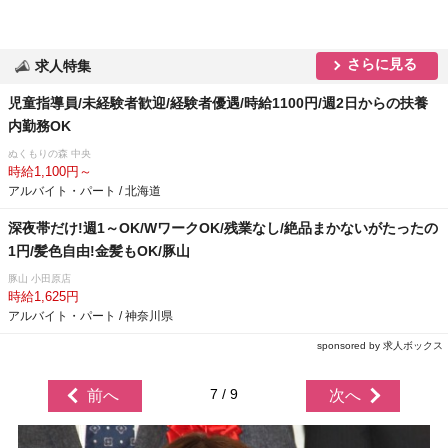
さらに見る
求人特集
児童指導員/未経験者歓迎/経験者優遇/時給1100円/週2日からの扶養
内勤務OK
ぬくもりの森 中央
時給1,100円～
アルバイト・パート / 北海道
深夜帯だけ!週1～OK/WワークOK/残業なし/絶品まかないがたったの
1円/髪色自由!金髪もOK/豚山
豚山 小田原店
時給1,625円
アルバイト・パート / 神奈川県
sponsored by 求人ボックス
7 / 9
前へ
次へ