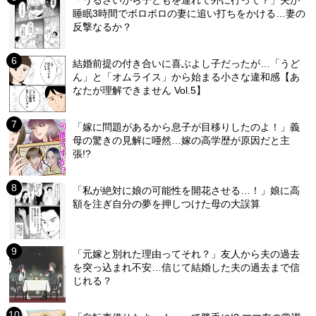
「うるさいから子どもを連れて外に行って？」夫が
睡眠3時間でボロボロの妻に追い打ちをかける…妻の
反撃なるか？
結婚前提の付き合いに喜ぶよし子だったが…「うど
ん」と「オムライス」から始まる小さな違和感【あ
なたが理解できません Vol.5】
「嫁に問題があるから息子が目移りしたのよ！」義
母の驚きの見解に唖然…嫁の高学歴が原因だと主
張!?
「私が絶対に娘の可能性を開花させる…！」娘に高
額を注ぎ自分の夢を押しつけた母の大誤算
「元嫁と別れた理由ってそれ？」友人から夫の過去
を突っ込まれ不安…信じて結婚した夫の過去まで信
じれる？