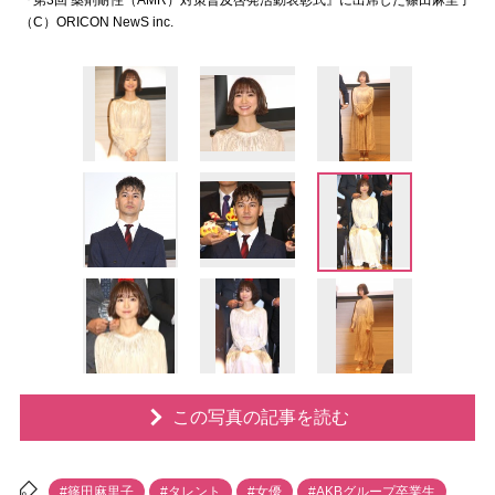
『第3回 薬剤耐性（AMR）対策普及啓発活動表彰式』に出席した篠田麻里子
（C）ORICON NewS inc.
この写真の記事を読む
#篠田麻里子
#タレント
#女優
#AKBグループ卒業生