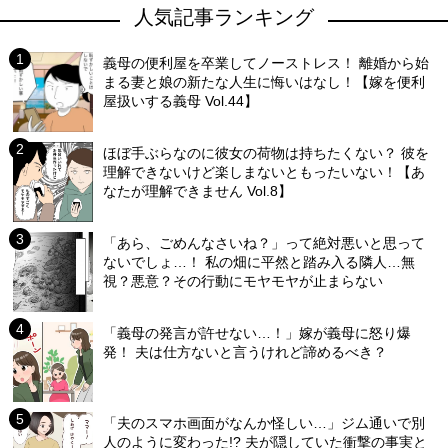
人気記事ランキング
義母の便利屋を卒業してノーストレス！ 離婚から始
まる妻と娘の新たな人生に悔いはなし！【嫁を便利
屋扱いする義母 Vol.44】
ほぼ手ぶらなのに彼女の荷物は持ちたくない？ 彼を
理解できないけど楽しまないともったいない！【あ
なたが理解できません Vol.8】
「あら、ごめんなさいね？」って絶対悪いと思って
ないでしょ…！ 私の畑に平然と踏み入る隣人…無
視？悪意？その行動にモヤモヤが止まらない
「義母の発言が許せない…！」嫁が義母に怒り爆
発！ 夫は仕方ないと言うけれど諦めるべき？
「夫のスマホ画面がなんか怪しい…」ジム通いで別
人のように変わった!? 夫が隠していた衝撃の事実と