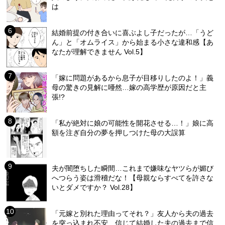
は
結婚前提の付き合いに喜ぶよし子だったが…「うど
ん」と「オムライス」から始まる小さな違和感【あ
なたが理解できません Vol.5】
「嫁に問題があるから息子が目移りしたのよ！」義
母の驚きの見解に唖然…嫁の高学歴が原因だと主
張!?
「私が絶対に娘の可能性を開花させる…！」娘に高
額を注ぎ自分の夢を押しつけた母の大誤算
夫が闇堕ちした瞬間…これまで嫌味なヤツらが媚び
へつらう姿は滑稽だな！【母親ならすべてを許さな
いとダメですか？ Vol.28】
「元嫁と別れた理由ってそれ？」友人から夫の過去
を突っ込まれ不安…信じて結婚した夫の過去まで信