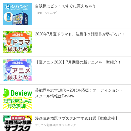
自販機にピッ！ですぐに買えちゃう
（PR）ジハンピ
2026年7月夏ドラマも、注目作＆話題作が勢ぞろい！
【夏アニメ2026】7月期夏の新アニメを一挙紹介！
芸能界を志す10代～20代を応援！オーディション・
スクール情報はDeview
漫画読み放題サブスクおすすめ11選【徹底比較】
オリコン顧客満足度ランキング