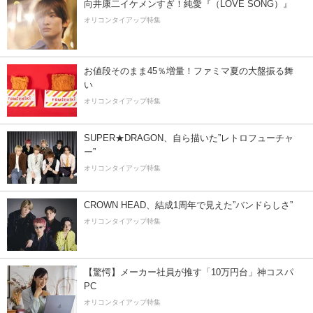
向井康二イケメンすぎ！純愛『（LOVE SONG）』
オリコンタイアップ特集
お値段そのまま45％増量！ファミマ夏の大盤振る舞
い
オリコンタイアップ特集
SUPER★DRAGON、自ら描いた”レトロフューチャ
ー”
オリコンタイアップ特集
CROWN HEAD、結成1周年で見えた”バンドらしさ”
オリコンタイアップ特集
【驚愕】メーカー社員が推す「10万円台」神コスパ
PC
オリコンタイアップ特集