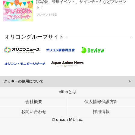
試写会、登壇イベント、サインチェキなどプレゼン
ト！
プレゼント特集
オリコングループサイト
クッキーの使用について
このサイトでは Cookie を使用して、ユーザーに合わせたコンテンツや広告の
elthaとは
表示、ソーシャル メディア機能の提供、広告の表示回数やクリック数の測定を
会社概要
個人情報保護方針
行っています。
また、ユーザーによるサイトの利用状況についても情報を収集し、ソーシャル
お問い合わせ
採用情報
メディアや広告配信、データ解析の各パートナーに提供しています。
各パートナーは、この情報とユーザーが各パートナーに提供した他の情報や、
© oricon ME inc.
ユーザーが各パートナーのサービスを使用したときに収集した他の情報を組み
合わせて使用することがあります。