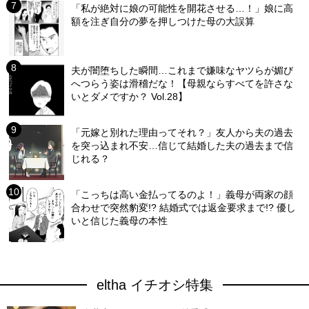
「私が絶対に娘の可能性を開花させる…！」娘に高
額を注ぎ自分の夢を押しつけた母の大誤算
夫が闇堕ちした瞬間…これまで嫌味なヤツらが媚び
へつらう姿は滑稽だな！【母親ならすべてを許さな
いとダメですか？ Vol.28】
「元嫁と別れた理由ってそれ？」友人から夫の過去
を突っ込まれ不安…信じて結婚した夫の過去まで信
じれる？
「こっちは高い金払ってるのよ！」義母が両家の顔
合わせで突然豹変!? 結婚式では返金要求まで!? 優し
いと信じた義母の本性
eltha イチオシ特集