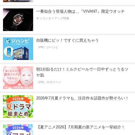
一番似合う登場人物は…『VIVANT』限定ウオッチ
オリコンタイアップ特集
自販機にピッ！ですぐに買えちゃう
（PR）ジハンピ
朝1分貼るだけ！ミルクピールで一日中ずっとうるツ
ヤ肌
（PR）サボリーノ
2026年7月夏ドラマも、注目作＆話題作が勢ぞろい！
【夏アニメ2026】7月期夏の新アニメを一挙紹介！