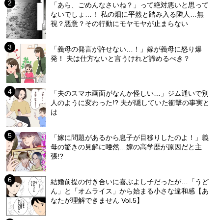
「あら、ごめんなさいね？」って絶対悪いと思って
ないでしょ…！ 私の畑に平然と踏み入る隣人…無
視？悪意？その行動にモヤモヤが止まらない
「義母の発言が許せない…！」嫁が義母に怒り爆
発！ 夫は仕方ないと言うけれど諦めるべき？
「夫のスマホ画面がなんか怪しい…」ジム通いで別
人のように変わった!? 夫が隠していた衝撃の事実と
は
「嫁に問題があるから息子が目移りしたのよ！」義
母の驚きの見解に唖然…嫁の高学歴が原因だと主
張!?
結婚前提の付き合いに喜ぶよし子だったが…「うど
ん」と「オムライス」から始まる小さな違和感【あ
なたが理解できません Vol.5】