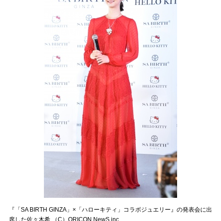
『「SA BIRTH GINZA」×「ハローキティ」コラボジュエリー』の発表会に出
席した佐々木希 （C）ORICON NewS inc.