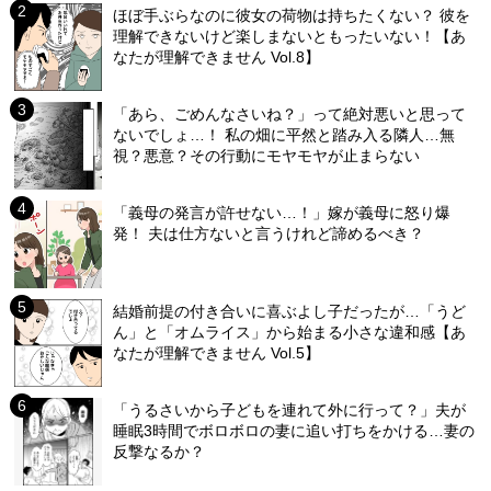
ほぼ手ぶらなのに彼女の荷物は持ちたくない？ 彼を
理解できないけど楽しまないともったいない！【あ
なたが理解できません Vol.8】
「あら、ごめんなさいね？」って絶対悪いと思って
ないでしょ…！ 私の畑に平然と踏み入る隣人…無
視？悪意？その行動にモヤモヤが止まらない
「義母の発言が許せない…！」嫁が義母に怒り爆
発！ 夫は仕方ないと言うけれど諦めるべき？
結婚前提の付き合いに喜ぶよし子だったが…「うど
ん」と「オムライス」から始まる小さな違和感【あ
なたが理解できません Vol.5】
「うるさいから子どもを連れて外に行って？」夫が
睡眠3時間でボロボロの妻に追い打ちをかける…妻の
反撃なるか？