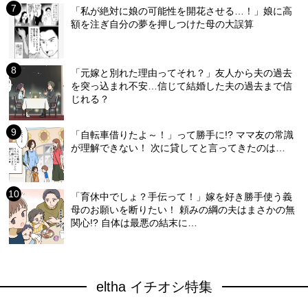
「私が絶対に娘の可能性を開花させる…！」娘に高
額を注ぎ自分の夢を押しつけた母の大誤算
「元嫁と別れた理由ってそれ？」友人から夫の過去
を突っ込まれ不安…信じて結婚した夫の過去まで信
じれる？
「自転車借りたよ～！」って勝手に!? ママ友の常識
が理解できない！ 次に貸してと言ってきたのは…
「育休中でしょ？手伝って！」嫁を好き勝手使う義
母のお願いを断りたい！ 頼みの綱の夫はまさかの無
関心!? 自体は最悪の結末に…
eltha イチオシ特集