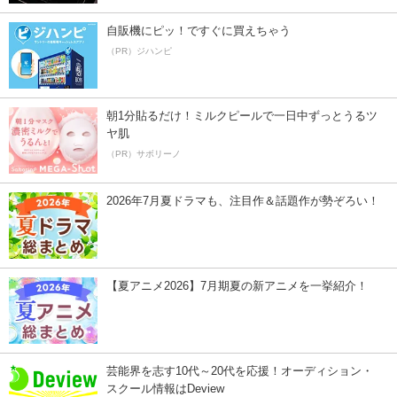
自販機にピッ！ですぐに買えちゃう
（PR）ジハンピ
朝1分貼るだけ！ミルクピールで一日中ずっとうるツ
ヤ肌
（PR）サボリーノ
2026年7月夏ドラマも、注目作＆話題作が勢ぞろい！
【夏アニメ2026】7月期夏の新アニメを一挙紹介！
芸能界を志す10代～20代を応援！オーディション・
スクール情報はDeview