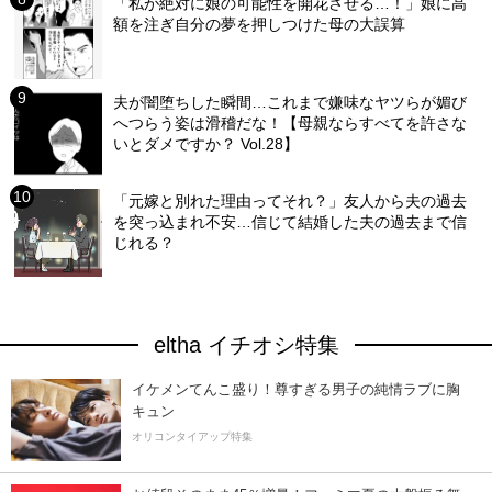
「私が絶対に娘の可能性を開花させる…！」娘に高
額を注ぎ自分の夢を押しつけた母の大誤算
夫が闇堕ちした瞬間…これまで嫌味なヤツらが媚び
へつらう姿は滑稽だな！【母親ならすべてを許さな
いとダメですか？ Vol.28】
「元嫁と別れた理由ってそれ？」友人から夫の過去
を突っ込まれ不安…信じて結婚した夫の過去まで信
じれる？
eltha イチオシ特集
イケメンてんこ盛り！尊すぎる男子の純情ラブに胸
キュン
オリコンタイアップ特集