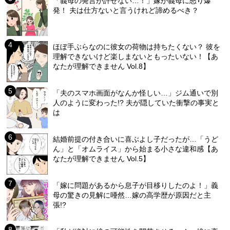
「義母の発言が許せない…！」嫁が義母に怒り爆
発！ 夫は仕方ないと言うけれど諦めるべき？
ほぼ手ぶらなのに彼女の荷物は持ちたくない？ 彼を
理解できないけど楽しまないともったいない！【あ
なたが理解できません Vol.8】
「夫のスマホ画面がなんか怪しい…」ジム通いで別
人のように変わった!? 夫が隠していた衝撃の事実と
は
結婚前提の付き合いに喜ぶよし子だったが…「うど
ん」と「オムライス」から始まる小さな違和感【あ
なたが理解できません Vol.5】
「嫁に問題があるから息子が目移りしたのよ！」義
母の驚きの見解に唖然…嫁の高学歴が原因だと主
張!?