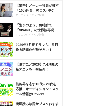
【驚愕】メーカー社員が推す
「10万円台」神コスパPC
オリコンタイアップ特集
「別班のよう」腕時計で
『VIVANT』の世界観再現
オリコンタイアップ特集
2026年7月夏ドラマも、注目
作＆話題作が勢ぞろい！
【夏アニメ2026】7月期夏の
新アニメを一挙紹介！
芸能界を志す10代～20代を
応援！オーディション・スク
ール情報はDeview
漫画読み放題サブスクおすす