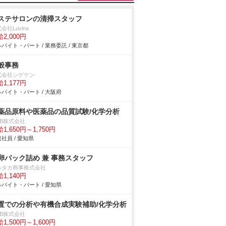
ステサロンの清掃スタッフ
会社Luvina
2,000円
バイト・パート / 業務委託 / 東京都
般事務
式会社シゲケン
1,177円
バイト・パート / 大阪府
薬品原料や医薬品の品質試験/化学分析
DB株式会社
1,650円～1,750円
社員 / 愛知県
卵パック詰め 兼 事務スタッフ
ルタカ商事株式会社
1,140円
バイト・パート / 愛知県
置での分析や有機合成実験補助/化学分析
DB株式会社
1,500円～1,600円