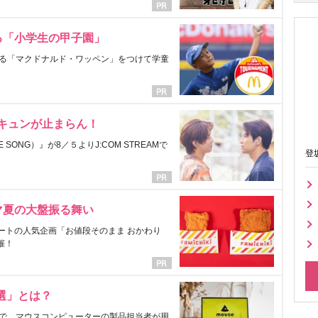
る「小学生の甲子園」
る「マクドナルド・ワッペン」をつけて学童
にキュンが止まらん！
ONG）』が8／５よりJ:COM STREAMで
登
マ夏の大盤振る舞い
ートの人気企画「お値段そのまま おかわり
催！
選」とは？
で、マウスコンピューターの製品担当者が用