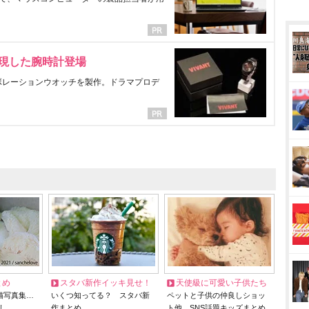
表現した腕時計登場
ラボレーションウオッチを製作。ドラマプロデ
とめ
スタバ新作イッキ見せ！
天使級に可愛い子供たち
猫写真集…
いくつ知ってる？ スタバ新
ペットと子供の仲良しショッ
リ
作まとめ
ト他、SNS話題キッズまとめ