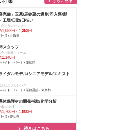
人特集
さらに見る
寮完備」玉葱/馬鈴薯の選別/即入寮/製
・工場/日勤/日払い
式会社京栄センター
1,082円～1,353円
社員 / 北海道
卵スタッフ
式会社高林ファーム
1,140円
バイト・パート / 愛知県
ライダルモデル/シニアモデル/エキスト
式会社エクセレンス
バイト・パート / 業務委託 / 東京都
導体保護材の開発補助/化学分析
DB株式会社
1,700円～1,800円
社員 / 愛知県
続きはこちら