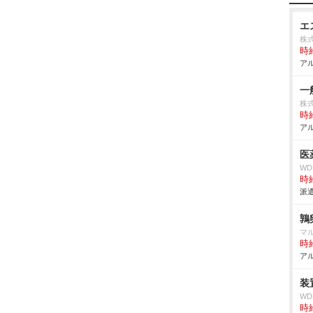
エ
株式
時給
アル
一
株
時給
アル
医
W
時給
派遣
鶉
マ
時給
アル
装
W
時給