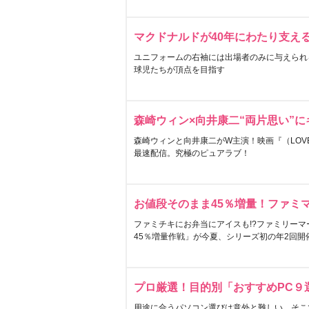
マクドナルドが40年にわたり支え
ユニフォームの右袖には出場者のみに与えられ
球児たちが頂点を目指す
森崎ウィン×向井康二“両片思い”
森崎ウィンと向井康二がW主演！映画『（LOVE S
最速配信。究極のピュアラブ！
お値段そのまま45％増量！ファミ
ファミチキにお弁当にアイスも!?ファミリーマ
45％増量作戦」が今夏、シリーズ初の年2回開
プロ厳選！目的別「おすすめPC９
用途に合うパソコン選びは意外と難しい。そこ