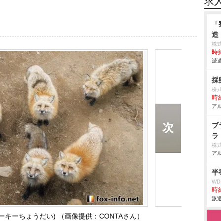
求
「
造
株
時給
派遣
採
株
時給
アル
ブ
ラ
株
アル
半
W
時給
派遣
ーキーちょうだい) （画像提供：CONTAさん）