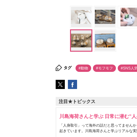
タグ
#動物
#モフモフ
#SNS人
注目★トピックス
川島海荷さんと学ぶ 日常に潜む“人
「人身取引」って海外の話だと思ってませんか
起きています。川島海荷さんと学ぶリアルな実