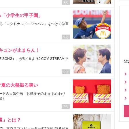
る「小学生の甲子園」
る「マクドナルド・ワッペン」をつけて学童
にキュンが止まらん！
ONG）』が8／５よりJ:COM STREAMで
登
マ夏の大盤振る舞い
ートの人気企画「お値段そのまま おかわり
催！
選」とは？
で、マウスコンピューターの製品担当者が用