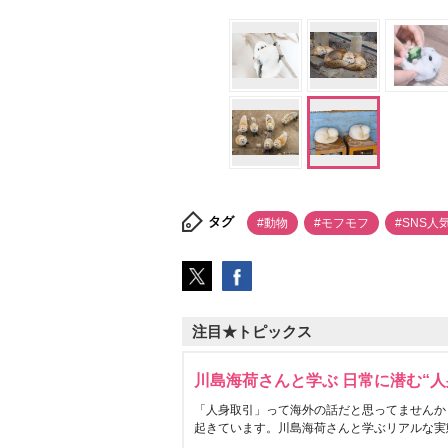
タグ
#動物
#モフモフ
#SNS人
注目★トピックス
川島海荷さんと学ぶ 日常に潜む“人
「人身取引」って海外の話だと思ってませんか
起きています。川島海荷さんと学ぶリアルな実