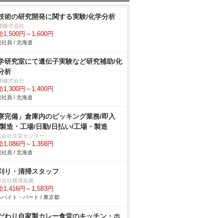
技術の研究開発に関する実験/化学分析
DB株式会社
1,500円～1,600円
社員 / 北海道
学研究室にて遺伝子実験など研究補助/化
分析
DB株式会社
1,300円～1,400円
社員 / 北海道
寮完備」倉庫内のピッキング業務/即入
/製造・工場/日勤/日払い/工場・製造
式会社京栄センター
1,086円～1,358円
社員 / 北海道
刈り・清掃スタッフ
限会社横溝造園
1,416円～1,583円
バイト・パート / 東京都
だわり自家製カレー食堂のキッチン・ホ