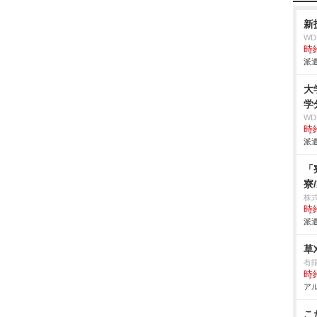
新
W
時給
派遣
大
学
W
時給
派遣
「
寮
株
時給
派遣
草
有
時給
アル
こ