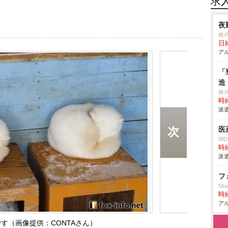
求
夜
株
日給
アル
「
造
株
時給
派遣
医
W
時給
派遣
フ
Stud
時給
アル
です（画像提供：CONTAさん）