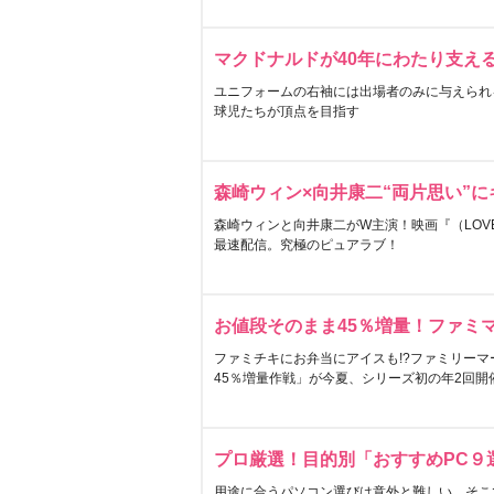
マクドナルドが40年にわたり支え
ユニフォームの右袖には出場者のみに与えられ
球児たちが頂点を目指す
森崎ウィン×向井康二“両片思い”
森崎ウィンと向井康二がW主演！映画『（LOVE S
最速配信。究極のピュアラブ！
お値段そのまま45％増量！ファミ
ファミチキにお弁当にアイスも!?ファミリーマ
45％増量作戦」が今夏、シリーズ初の年2回開
プロ厳選！目的別「おすすめPC９
用途に合うパソコン選びは意外と難しい。そこ