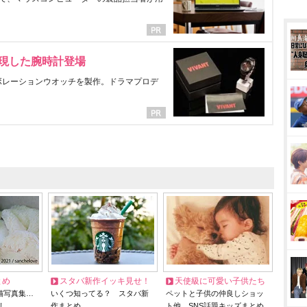
表現した腕時計登場
ラボレーションウオッチを製作。ドラマプロデ
とめ
スタバ新作イッキ見せ！
天使級に可愛い子供たち
猫写真集…
いくつ知ってる？ スタバ新
ペットと子供の仲良しショッ
リ
作まとめ
ト他、SNS話題キッズまとめ