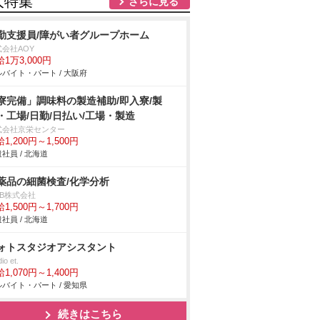
人特集
さらに見る
勤支援員/障がい者グループホーム
式会社AOY
1万3,000円
バイト・パート / 大阪府
寮完備」調味料の製造補助/即入寮/製
・工場/日勤/日払い/工場・製造
式会社京栄センター
1,200円～1,500円
社員 / 北海道
薬品の細菌検査/化学分析
DB株式会社
1,500円～1,700円
社員 / 北海道
ォトスタジオアシスタント
io et.
1,070円～1,400円
バイト・パート / 愛知県
続きはこちら