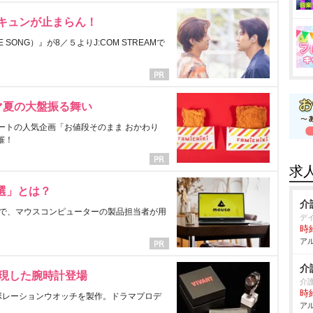
にキュンが止まらん！
ONG）』が8／５よりJ:COM STREAMで
マ夏の大盤振る舞い
ートの人気企画「お値段そのまま おかわり
催！
求
選」とは？
介
で、マウスコンピューターの製品担当者が用
デ
時給
アル
介
表現した腕時計登場
介
時給
ラボレーションウオッチを製作。ドラマプロデ
アル