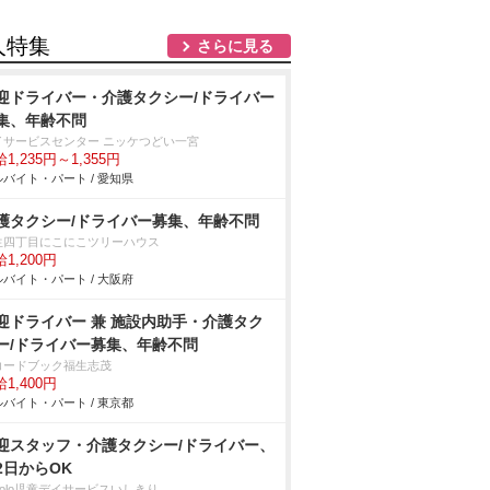
人特集
さらに見る
迎ドライバー・介護タクシー/ドライバー
集、年齢不問
イサービスセンター ニッケつどい一宮
1,235円～1,355円
バイト・パート / 愛知県
護タクシー/ドライバー募集、年齢不問
生四丁目にこにこツリーハウス
1,200円
バイト・パート / 大阪府
迎ドライバー 兼 施設内助手・介護タク
ー/ドライバー募集、年齢不問
コードブック福生志茂
1,400円
バイト・パート / 東京都
迎スタッフ・介護タクシー/ドライバー、
2日からOK
colo児童デイサービスいしきり