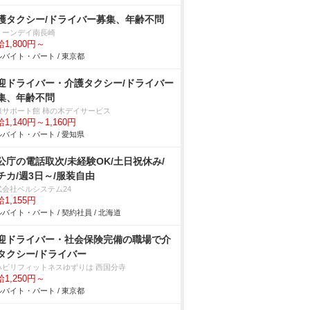
護タクシー/ドライバー募集、年齢不問
リーンデイ南長崎
1,800円～
バイト・パート / 東京都
迎ドライバー・介護タクシー/ドライバー
集、年齢不問
康サポート館 柿の木デイサービス
1,140円～1,160円
バイト・パート / 愛知県
公庁の電話取次/未経験OK/土日祝休み/
チカ/週3日～/服装自由
式会社ベルシステム24
1,155円
バイト・パート / 契約社員 / 北海道
迎ドライバー・社会保険完備の職場で介
タクシー/ドライバー
ハビリフィットネスゆずりは 西国分寺
1,250円～
バイト・パート / 東京都