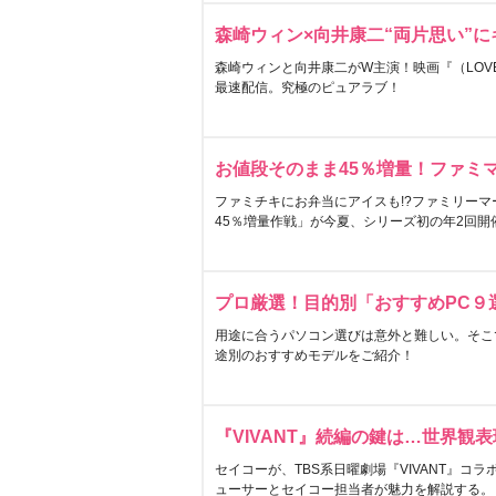
森崎ウィン×向井康二“両片思い”
森崎ウィンと向井康二がW主演！映画『（LOVE S
最速配信。究極のピュアラブ！
お値段そのまま45％増量！ファミ
ファミチキにお弁当にアイスも!?ファミリーマ
45％増量作戦」が今夏、シリーズ初の年2回開
プロ厳選！目的別「おすすめPC９
用途に合うパソコン選びは意外と難しい。そこ
途別のおすすめモデルをご紹介！
『VIVANT』続編の鍵は…世界観
セイコーが、TBS系日曜劇場『VIVANT』コ
ューサーとセイコー担当者が魅力を解説する。