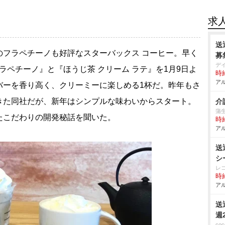
求
送
フラペチーノも好評なスターバックス コーヒー。早く
募
デ
ラペチーノ』と『ほうじ茶 クリーム ラテ』を1月9日よ
時給
アル
バーを香り高く、クリーミーに楽しめる1杯だ。昨年もさ
きた同社だが、新年はシンプルな味わいからスタート。
介
蒲
たこだわりの開発秘話を聞いた。
時給
アル
送
シ
レ
時給
アル
送
週
co