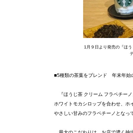
1月９日より発売の『ほう
テ
■5種類の茶葉をブレンド 年末年始
『ほうじ茶 クリーム フラペチー
ホワイトモカシロップを合わせ、ホ
さしい甘みのフラペチーノとなっ
最大のこだわりは、お店で濃く抽出