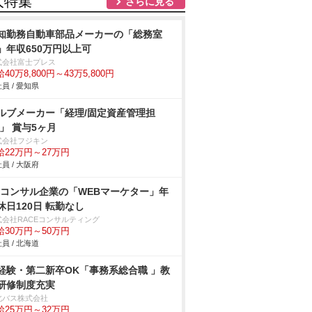
人特集
さらに見る
知勤務自動車部品メーカーの「総務室
」年収650万円以上可
式会社富士プレス
40万8,800円～43万5,800円
員 / 愛知県
ルブメーカー「経理/固定資産管理担
/」 賞与5ヶ月
式会社フジキン
給22万円～27万円
員 / 大阪府
Cコンサル企業の「WEBマーケター」年
休日120日 転勤なし
式会社RACEコンサルティング
給30万円～50万円
員 / 北海道
経験・第二新卒OK「事務系総合職 」教
研修制度充実
北バス株式会社
給25万円～32万円