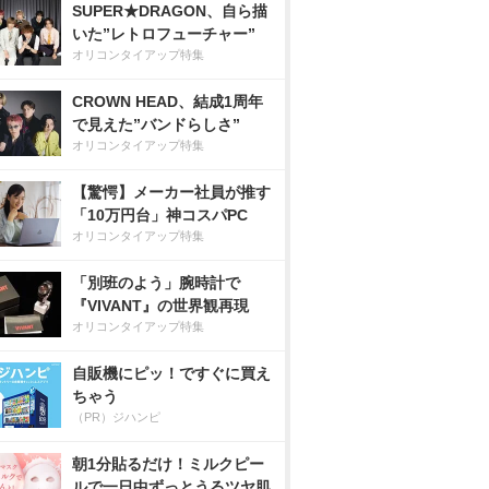
SUPER★DRAGON、自ら描
いた”レトロフューチャー”
オリコンタイアップ特集
CROWN HEAD、結成1周年
で見えた”バンドらしさ”
オリコンタイアップ特集
【驚愕】メーカー社員が推す
「10万円台」神コスパPC
オリコンタイアップ特集
「別班のよう」腕時計で
『VIVANT』の世界観再現
オリコンタイアップ特集
自販機にピッ！ですぐに買え
ちゃう
（PR）ジハンピ
朝1分貼るだけ！ミルクピー
ルで一日中ずっとうるツヤ肌