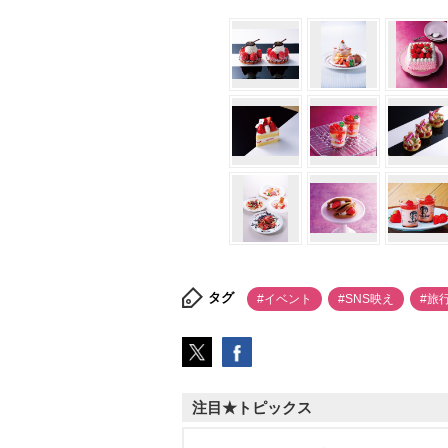
タグ
#イベント
#SNS映え
#旅
注目★トピックス