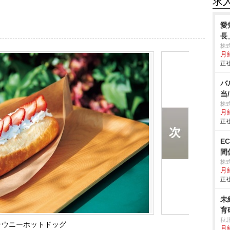
求
愛
長
株
月給
正社
バ
当
株
月
正社
E
間
株
月
正社
未
育
秋
ラウニーホットドッグ
月