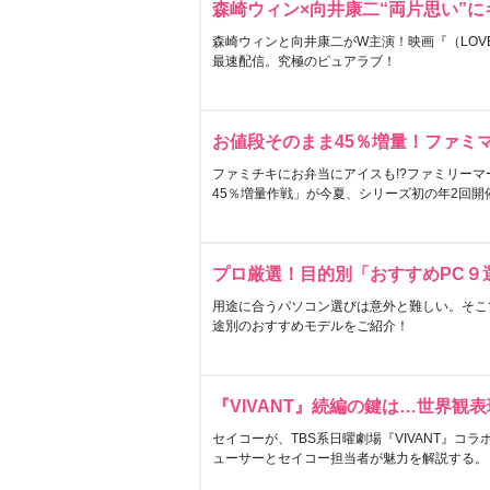
森崎ウィン×向井康二“両片思い”
森崎ウィンと向井康二がW主演！映画『（LOVE S
最速配信。究極のピュアラブ！
お値段そのまま45％増量！ファミ
ファミチキにお弁当にアイスも!?ファミリーマ
45％増量作戦」が今夏、シリーズ初の年2回開
プロ厳選！目的別「おすすめPC９
用途に合うパソコン選びは意外と難しい。そこ
途別のおすすめモデルをご紹介！
『VIVANT』続編の鍵は…世界観
セイコーが、TBS系日曜劇場『VIVANT』コ
ューサーとセイコー担当者が魅力を解説する。