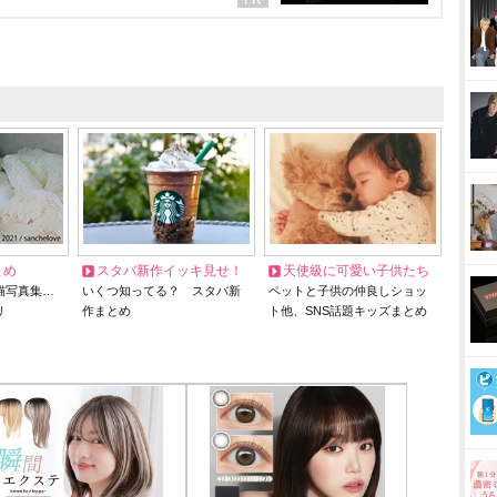
とめ
スタバ新作イッキ見せ！
天使級に可愛い子供たち
猫写真集…
いくつ知ってる？ スタバ新
ペットと子供の仲良しショッ
リ
作まとめ
ト他、SNS話題キッズまとめ