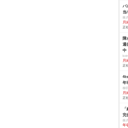
バ
当
株
月
正社
障
週
中
ko
月
正社
4
年
柳
月
正社
「
完
株式
年