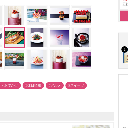
正社
行・おでかけ
#休日情報
#グルメ
#スイーツ