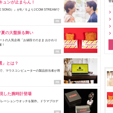
登
にキュンが止まらん！
ONG）』が8／５よりJ:COM STREAMで
マ夏の大盤振る舞い
ートの人気企画「お値段そのまま おかわり
催！
選」とは？
で、マウスコンピューターの製品担当者が用
表現した腕時計登場
ラボレーションウオッチを製作。ドラマプロデ