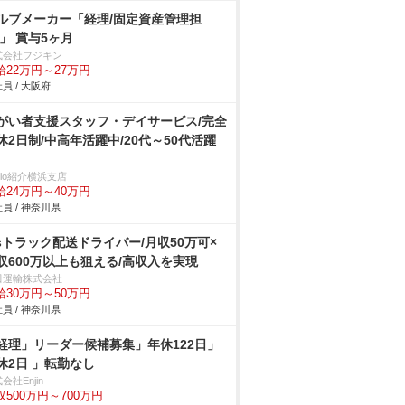
ルブメーカー「経理/固定資産管理担
/」 賞与5ヶ月
式会社フジキン
給22万円～27万円
員 / 大阪府
がい者支援スタッフ・デイサービス/完全
休2日制/中高年活躍中/20代～50代活躍
trio紹介横浜支店
給24万円～40万円
員 / 神奈川県
tsトラック配送ドライバー/月収50万可×
収600万以上も狙える/高収入を実現
田運輸株式会社
給30万円～50万円
員 / 神奈川県
経理」リーダー候補募集」年休122日」
休2日 」転勤なし
会社Enjin
収500万円～700万円