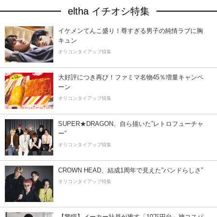
eltha イチオシ特集
イケメンてんこ盛り！尊すぎる男子の純情ラブに胸
キュン
オリコンタイアップ特集
大好評につき再び！ファミマ名物45％増量キャンペ
ーン
オリコンタイアップ特集
SUPER★DRAGON、自ら描いた”レトロフューチャ
ー”
オリコンタイアップ特集
CROWN HEAD、結成1周年で見えた”バンドらしさ”
オリコンタイアップ特集
【驚愕】メーカー社員が推す「10万円台」神コスパ