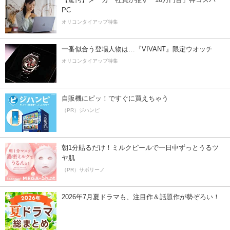
PC
オリコンタイアップ特集
一番似合う登場人物は…『VIVANT』限定ウオッチ
オリコンタイアップ特集
自販機にピッ！ですぐに買えちゃう
（PR）ジハンピ
朝1分貼るだけ！ミルクピールで一日中ずっとうるツ
ヤ肌
（PR）サボリーノ
2026年7月夏ドラマも、注目作＆話題作が勢ぞろい！