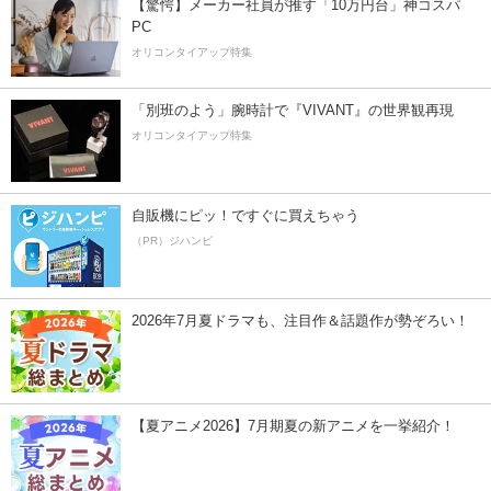
【驚愕】メーカー社員が推す「10万円台」神コスパ
PC
オリコンタイアップ特集
「別班のよう」腕時計で『VIVANT』の世界観再現
オリコンタイアップ特集
自販機にピッ！ですぐに買えちゃう
（PR）ジハンピ
2026年7月夏ドラマも、注目作＆話題作が勢ぞろい！
【夏アニメ2026】7月期夏の新アニメを一挙紹介！