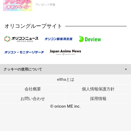
プレゼント特集
オリコングループサイト
クッキーの使用について
このサイトでは Cookie を使用して、ユーザーに合わせたコンテンツや広告の
elthaとは
表示、ソーシャル メディア機能の提供、広告の表示回数やクリック数の測定を
会社概要
個人情報保護方針
行っています。
また、ユーザーによるサイトの利用状況についても情報を収集し、ソーシャル
お問い合わせ
採用情報
メディアや広告配信、データ解析の各パートナーに提供しています。
各パートナーは、この情報とユーザーが各パートナーに提供した他の情報や、
© oricon ME inc.
ユーザーが各パートナーのサービスを使用したときに収集した他の情報を組み
合わせて使用することがあります。