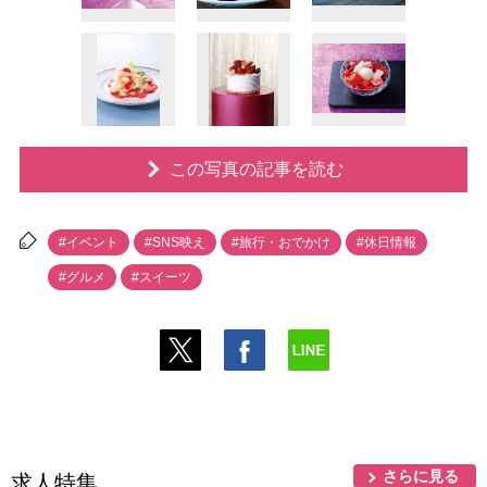
この写真の記事を読む
#イベント
#SNS映え
#旅行・おでかけ
#休日情報
#グルメ
#スイーツ
さらに見る
求人特集