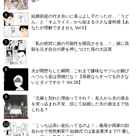
張!?
結婚前提の付き合いに喜ぶよし子だったが…「うど
ん」と「オムライス」から始まる小さな違和感【あ
なたが理解できません Vol.5】
「私が絶対に娘の可能性を開花させる…！」娘に高
額を注ぎ自分の夢を押しつけた母の大誤算
夫が闇堕ちした瞬間…これまで嫌味なヤツらが媚び
へつらう姿は滑稽だな！【母親ならすべてを許さな
いとダメですか？ Vol.28】
「元嫁と別れた理由ってそれ？」友人から夫の過去
を突っ込まれ不安…信じて結婚した夫の過去まで信
じれる？
「こっちは高い金払ってるのよ！」義母が両家の顔
合わせで突然豹変!? 結婚式では返金要求まで!? 優し