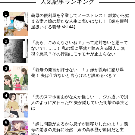
人気記事ランキング
義母の便利屋を卒業してノーストレス！ 離婚から始
まる妻と娘の新たな人生に悔いはなし！【嫁を便利
屋扱いする義母 Vol.44】
「あら、ごめんなさいね？」って絶対悪いと思って
ないでしょ…！ 私の畑に平然と踏み入る隣人…無
視？悪意？その行動にモヤモヤが止まらない
「義母の発言が許せない…！」嫁が義母に怒り爆
発！ 夫は仕方ないと言うけれど諦めるべき？
「夫のスマホ画面がなんか怪しい…」ジム通いで別
人のように変わった!? 夫が隠していた衝撃の事実と
は
「嫁に問題があるから息子が目移りしたのよ！」義
母の驚きの見解に唖然…嫁の高学歴が原因だと主