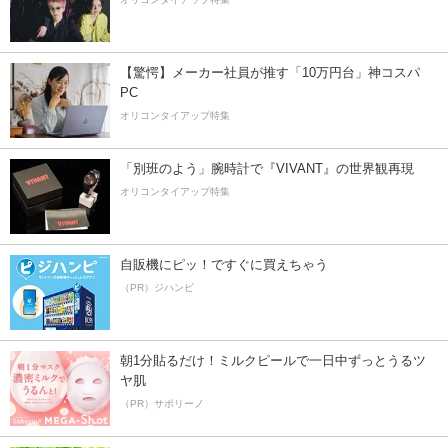
【驚愕】メーカー社員が推す「10万円台」神コスパ
PC
オリコンタイアップ特集
「別班のよう」腕時計で『VIVANT』の世界観再現
オリコンタイアップ特集
自販機にピッ！ですぐに買えちゃう
（PR）ジハンピ
朝1分貼るだけ！ミルクピールで一日中ずっとうるツ
ヤ肌
（PR）サボリーノ