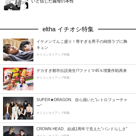
いと信じた義母の本性
eltha イチオシ特集
イケメンてんこ盛り！尊すぎる男子の純情ラブに胸
キュン
オリコンタイアップ特集
デカすぎ都市伝説発生!?ファミマ45％増量作戦再来
オリコンタイアップ特集
SUPER★DRAGON、自ら描いた”レトロフューチャ
ー”
オリコンタイアップ特集
CROWN HEAD、結成1周年で見えた”バンドらしさ”
オリコンタイアップ特集