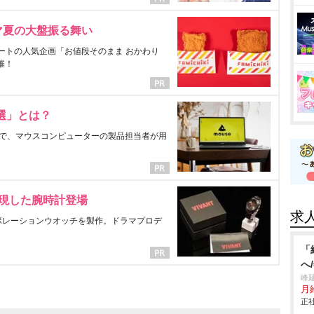
マ夏の大盤振る舞い
ートの人気企画「お値段そのまま おかわり
催！
選」とは？
で、マウスコンピューターの製品担当者が用
表現した腕時計登場
求
ラボレーションウオッチを製作。ドラマプロデ
「
へ
峰
月給
正社