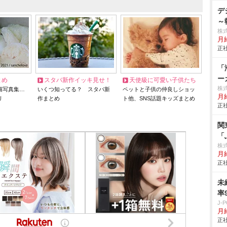
デ
～
株
月
正社
「
ー
とめ
スタバ新作イッキ見せ！
天使級に可愛い子供たち
株
猫写真集…
いくつ知ってる？ スタバ新
ペットと子供の仲良しショッ
月給
リ
作まとめ
ト他、SNS話題キッズまとめ
正社
関
「
株
月
正社
未
率
J
月給
正社