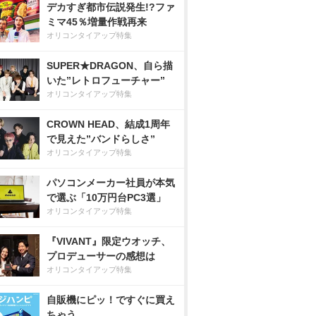
デカすぎ都市伝説発生!?ファ
ミマ45％増量作戦再来
オリコンタイアップ特集
SUPER★DRAGON、自ら描
いた”レトロフューチャー”
オリコンタイアップ特集
CROWN HEAD、結成1周年
で見えた”バンドらしさ”
オリコンタイアップ特集
パソコンメーカー社員が本気
で選ぶ「10万円台PC3選」
オリコンタイアップ特集
『VIVANT』限定ウオッチ、
プロデューサーの感想は
オリコンタイアップ特集
自販機にピッ！ですぐに買え
ちゃう