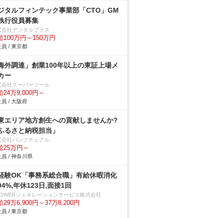
ジタルフィンテック事業部「CTO」GM
執行役員募集
式会社デジタルプラス
給100万円～150万円
員 / 東京都
海外調達」創業100年以上の東証上場メ
カー
式会社スーパーツール
24万9,000円～
員 / 大阪府
東エリア地方創生への貢献しませんか?
ふるさと納税担当」
式会社パンクチュアル
給25万円～
員 / 神奈川県
経験OK「事務系総合職」有給休暇消化
94%,年休123日,面接1回
-POWERジェネレーションサービス株式会社
29万6,900円～37万8,200円
員 / 東京都