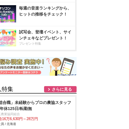
毎週の音楽ランキングから、
ヒットの推移をチェック！
試写会、登壇イベント、サイ
ンチェキなどプレゼント！
プレゼント特集
人特集
さらに見る
総合職」未経験からプロの農協スタッフ
/年休125日/転勤無
延農業協同組合
16万6,630円～28万円
員 / 北海道