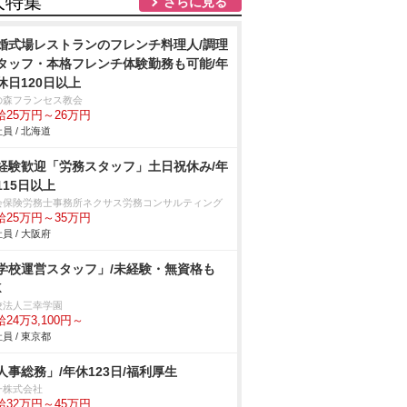
人特集
さらに見る
婚式場レストランのフレンチ料理人/調理
タッフ・本格フレンチ体験勤務も可能/年
休日120日以上
の森フランセス教会
給25万円～26万円
員 / 北海道
経験歓迎「労務スタッフ」土日祝休み/年
115日以上
会保険労務士事務所ネクサス労務コンサルティング
給25万円～35万円
員 / 大阪府
学校運営スタッフ」/未経験・無資格も
K
校法人三幸学園
24万3,100円～
員 / 東京都
人事総務」/年休123日/福利厚生
一株式会社
給32万円～45万円