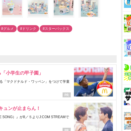
#グルメ
#ドリンク
#スターバックス
る「小学生の甲子園」
る「マクドナルド・ワッペン」をつけて学童
にキュンが止まらん！
ONG）』が8／５よりJ:COM STREAMで