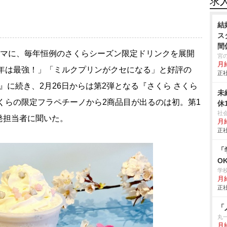
求
結
ス
間
ーマに、毎年恒例のさくらシーズン限定ドリンクを展開
宮
月
今年は最強！」「ミルクプリンがクセになる」と好評の
正社
』に続き、2月26日からは第2弾となる『さくら さくら
未
くらの限定フラペチーノから2商品目が出るのは初。第1
休
社
発担当者に聞いた。
月
正社
「
O
学
月給
正社
「
丸
月