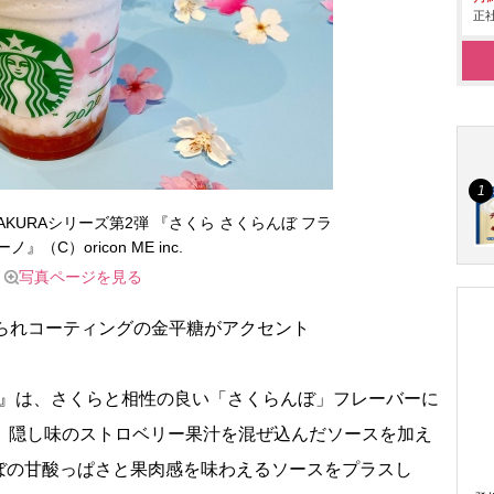
正社
KURAシリーズ第2弾 『さくら さくらんぼ フラ
ノ』（C）oricon ME inc.
写真ページを見る
られコーティングの金平糖がアクセント
ノ』は、さくらと相性の良い「さくらんぼ」フレーバーに
様、隠し味のストロベリー果汁を混ぜ込んだソースを加え
ぼの甘酸っぱさと果肉感を味わえるソースをプラスし