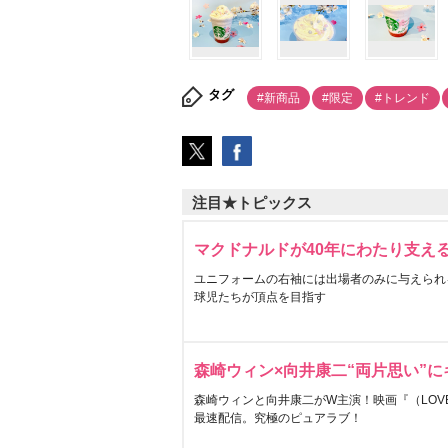
タグ
#新商品
#限定
#トレンド
注目★トピックス
マクドナルドが40年にわたり支え
ユニフォームの右袖には出場者のみに与えられ
球児たちが頂点を目指す
森崎ウィン×向井康二“両片思い”
森崎ウィンと向井康二がW主演！映画『（LOVE S
最速配信。究極のピュアラブ！