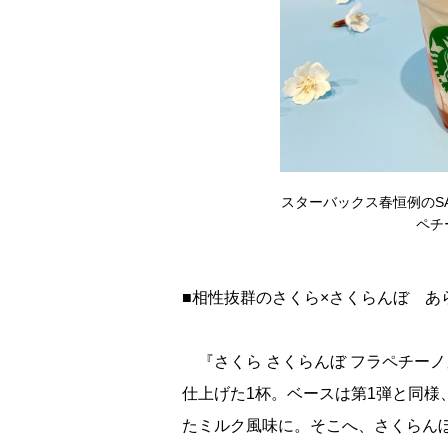
スターバックス春恒例のSA
ペチー
■相性抜群のさくら×さくらんぼ あ
『さくら さくらんぼ フラペチー
仕上げた1杯。ベースは第1弾と同
たミルク風味に。そこへ、さくらん