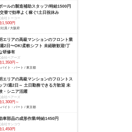
ボールの製造補助スタッフ/時給1500円
2交替で効率よく稼ぐ!土日祝休み
式会社トーコー
1,500円
社員 / 大阪府
明エリアの⾼級マンションのフロント業
/週2⽇〜OK!柔軟シフト 未経験歓迎!丁
な研修有
式会社ベアーズ
1,350円～
バイト・パート / 東京都
明エリアの⾼級マンションのフロントス
ッフ/週2日～ 土日勤務できる方歓迎 未
験・シニア活躍
式会社ベアーズ
1,300円～
バイト・パート / 東京都
動車部品の成形作業/時給1450円
式会社サンコウ
1,450円