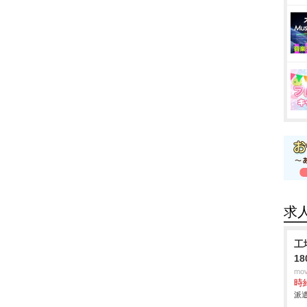
求
工
1
mo
時給
派遣