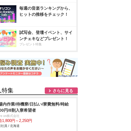
毎週の音楽ランキングから、
ヒットの推移をチェック！
試写会、登壇イベント、サイ
ンチェキなどプレゼント！
プレゼント特集
人特集
さらに見る
場内作業/待機寮/日払い/寮費無料/時給
800円/8割入寮希望者
ve on株式会社
1,800円～2,250円
社員 / 北海道