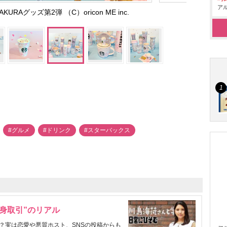
アル
RAグッズ第2弾 （C）oricon ME inc.
#グルメ
#ドリンク
#スターバックス
身取引”のリアル
？実は恋愛や悪質ホスト、SNSの投稿からも