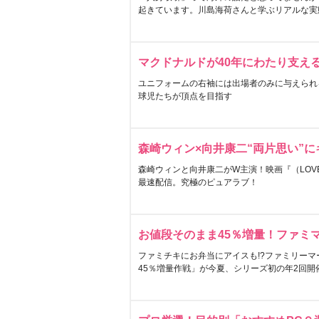
起きています。川島海荷さんと学ぶリアルな実
マクドナルドが40年にわたり支え
ユニフォームの右袖には出場者のみに与えられ
球児たちが頂点を目指す
森崎ウィン×向井康二“両片思い”
森崎ウィンと向井康二がW主演！映画『（LOVE S
最速配信。究極のピュアラブ！
お値段そのまま45％増量！ファミ
ファミチキにお弁当にアイスも!?ファミリーマ
45％増量作戦」が今夏、シリーズ初の年2回開