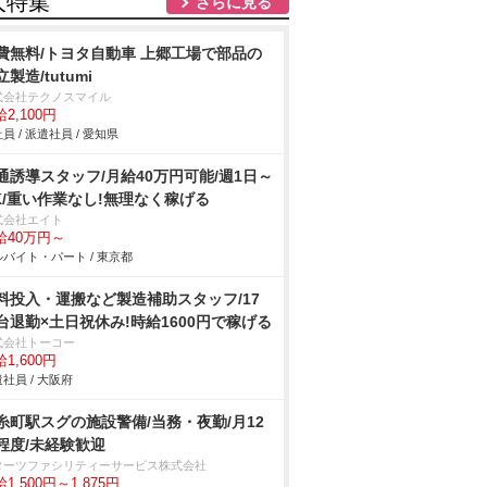
人特集
さらに見る
費無料/トヨタ自動車 上郷工場で部品の
製造/tutumi
式会社テクノスマイル
2,100円
員 / 派遣社員 / 愛知県
通誘導スタッフ/月給40万円可能/週1日～
K/重い作業なし!無理なく稼げる
式会社エイト
給40万円～
バイト・パート / 東京都
料投入・運搬など製造補助スタッフ/17
台退勤×土日祝休み!時給1600円で稼げる
式会社トーコー
1,600円
社員 / 大阪府
糸町駅スグの施設警備/当務・夜勤/月12
程度/未経験歓迎
ターツファシリティーサービス株式会社
1,500円～1,875円