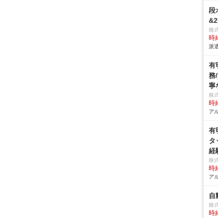
段
&
株
時給
派遣
有
務
寧
株
時給
アル
有
タ
経
株
時給
アル
自
株
時給