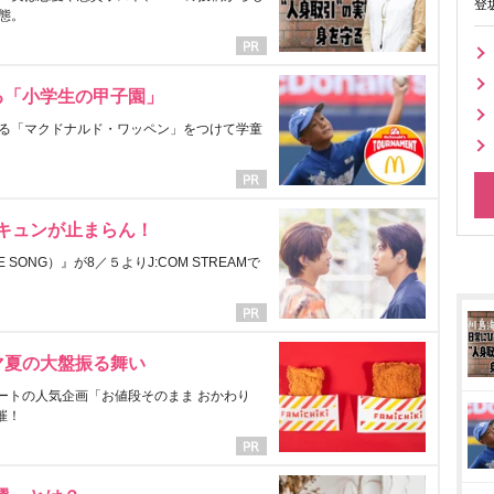
登
態。
る「小学生の甲子園」
る「マクドナルド・ワッペン」をつけて学童
にキュンが止まらん！
ONG）』が8／５よりJ:COM STREAMで
マ夏の大盤振る舞い
ートの人気企画「お値段そのまま おかわり
催！