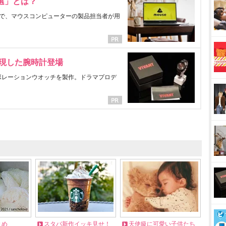
選」とは？
で、マウスコンピューターの製品担当者が用
表現した腕時計登場
ラボレーションウオッチを製作。ドラマプロデ
とめ
スタバ新作イッキ見せ！
天使級に可愛い子供たち