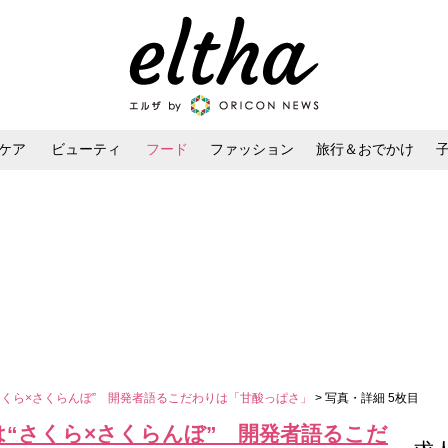
ケア
ビューティ
フード
ファッション
旅行＆おでかけ
ンケア
ダイエット・ボディケア
ヘアスタイル・ヘアアレンジ
“さくら×さくらんぼ” 開発者語るこだわりは「甘酸っぱさ」
> 写真・詳細 5枚目
弾は“さくら×さくらんぼ” 開発者語るこだ