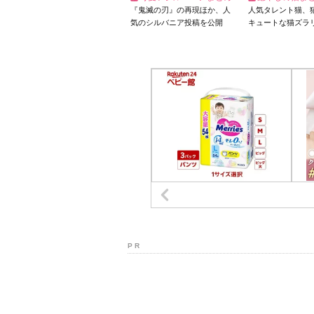
『鬼滅の刃』の再現ほか、人
人気タレント猫、
気のシルバニア投稿を公開
キュートな猫ズラ
P R