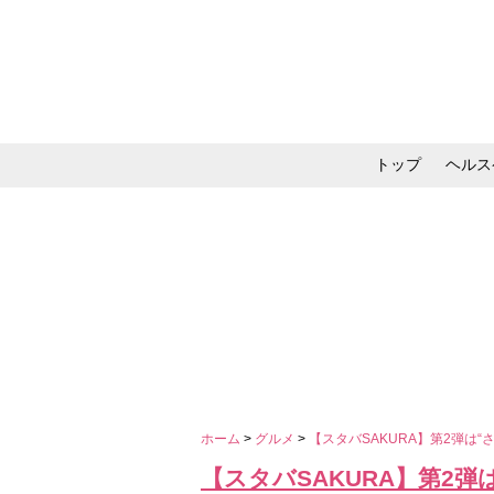
トップ
ヘルス
メイク・コスメ・スキ
ホーム
>
グルメ
>
【スタバSAKURA】第2弾は
【スタバSAKURA】第2