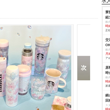
求
寮
組立
株
時給
正社
交
O
株
月
アル
原
時
株
時給
派遣
錦
回
ス
時給