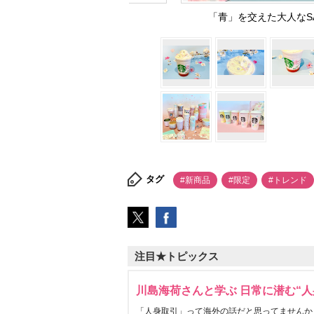
「青」を交えた大人なSAKU
タグ
#新商品
#限定
#トレンド
注目★トピックス
川島海荷さんと学ぶ 日常に潜む“人
「人身取引」って海外の話だと思ってませんか