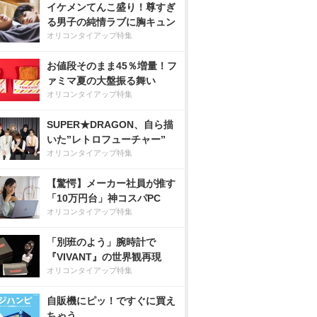
イケメンてんこ盛り！尊すぎ
る男子の純情ラブに胸キュン
オリコンタイアップ特集
お値段そのまま45％増量！フ
ァミマ夏の大盤振る舞い
オリコンタイアップ特集
SUPER★DRAGON、自ら描
いた”レトロフューチャー”
オリコンタイアップ特集
【驚愕】メーカー社員が推す
「10万円台」神コスパPC
オリコンタイアップ特集
「別班のよう」腕時計で
『VIVANT』の世界観再現
オリコンタイアップ特集
自販機にピッ！ですぐに買え
ちゃう