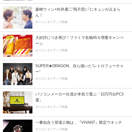
森崎ウィン×向井康二“両片思い”にキュンが止まら
ん！
オリコンタイアップ特集
大好評につき再び！ファミマ名物45％増量キャンペ
ーン
オリコンタイアップ特集
SUPER★DRAGON、自ら描いた”レトロフューチャ
ー”
オリコンタイアップ特集
パソコンメーカー社員が本気で選ぶ「10万円台PC3
選」
オリコンタイアップ特集
一番似合う登場人物は…『VIVANT』限定ウオッチ
オリコンタイアップ特集