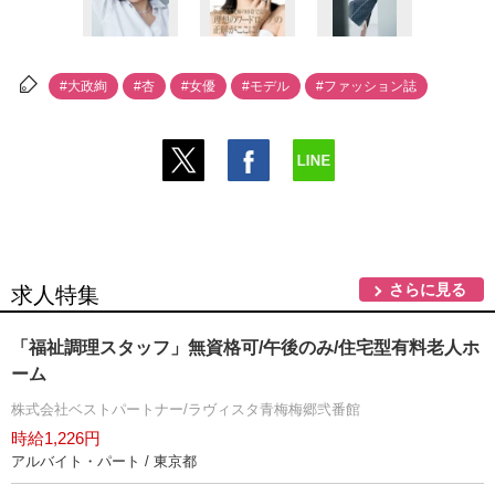
#大政絢
#杏
#女優
#モデル
#ファッション誌
さらに見る
求人特集
「福祉調理スタッフ」無資格可/午後のみ/住宅型有料老人ホ
ーム
株式会社ベストパートナー/ラヴィスタ青梅梅郷弐番館
時給1,226円
アルバイト・パート / 東京都