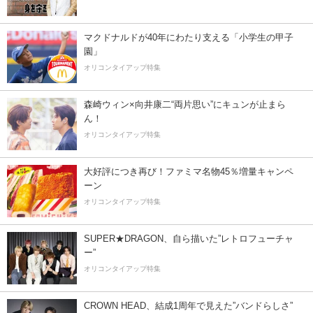
マクドナルドが40年にわたり支える「小学生の甲子
園」
オリコンタイアップ特集
森崎ウィン×向井康二“両片思い”にキュンが止まら
ん！
オリコンタイアップ特集
大好評につき再び！ファミマ名物45％増量キャンペ
ーン
オリコンタイアップ特集
SUPER★DRAGON、自ら描いた”レトロフューチャ
ー”
オリコンタイアップ特集
CROWN HEAD、結成1周年で見えた”バンドらしさ”