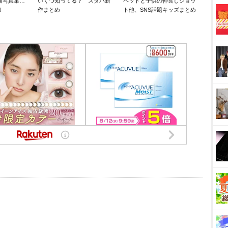
猫写真集…
いくつ知ってる？ スタバ新
ペットと子供の仲良しショッ
リ
作まとめ
ト他、SNS話題キッズまとめ