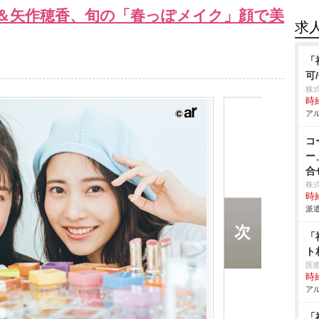
こ＆矢作穂香、旬の「春っぽメイク」顔で美
求
「
可
株
時給
アル
コ
ー
合
株
時給
派遣
「
ト
医
時給
アル
「