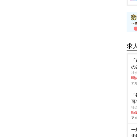
求
「
の
社
時給
アル
「
可
社
時給
アル
一
未