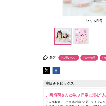
『ar』5月号
タグ
#佐野ひなこ
#矢作穂香
#
注目★トピックス
川島海荷さんと学ぶ 日常に潜む“人
「人身取引」って海外の話だと思ってませんか