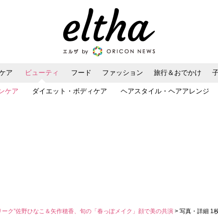
ケア
ビューティ
フード
ファッション
旅行＆おでかけ
ンケア
ダイエット・ボディケア
ヘアスタイル・ヘアアレンジ
リーク”佐野ひなこ＆矢作穂香、旬の「春っぽメイク」顔で美の共演
> 写真・詳細 1