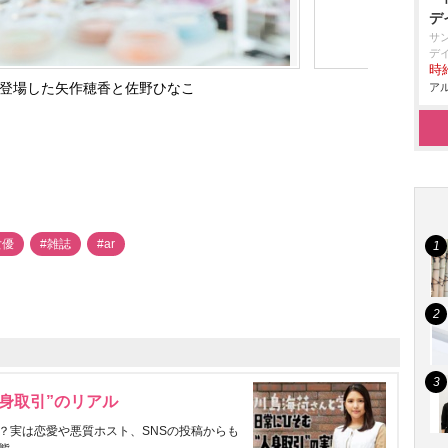
デ
サ
デ
時給
に登場した矢作穂香と佐野ひなこ
アル
女優
#雑誌
#ar
身取引”のリアル
？実は恋愛や悪質ホスト、SNSの投稿からも