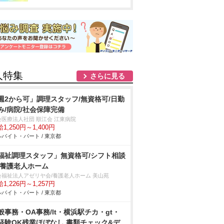
人特集
さらに見る
週2から可」調理スタッフ/無資格可/日勤
み/病院/社会保障完備
会医療法人社団 順江会 江東病院
1,250円～1,400円
バイト・パート / 東京都
福祉調理スタッフ」無資格可/シフト相談
/養護老人ホーム
会福祉法人アゼリヤ会/養護老人ホーム 美山苑
1,226円～1,257円
バイト・パート / 東京都
般事務・OA事務/lt・横浜駅チカ・gt・
経験OK残業ほぼなし 書類チェック&デ