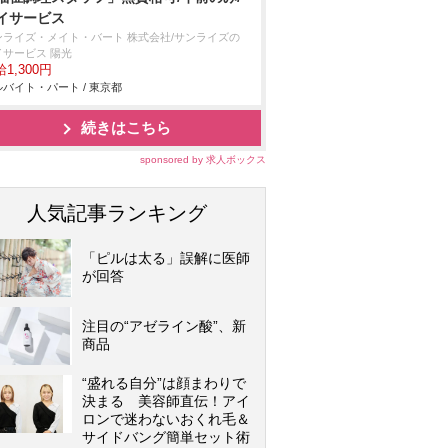
イサービス
ンライズ・メイト・バート 株式会社/サンライズの
イサービス 陽光
1,300円
バイト・パート / 東京都
続きはこちら
sponsored by 求人ボックス
人気記事ランキング
「ピルは太る」誤解に医師
が回答
注目の“アゼライン酸”、新
商品
“盛れる自分”は顔まわりで
決まる 美容師直伝！アイ
ロンで迷わないおくれ毛＆
サイドバング簡単セット術