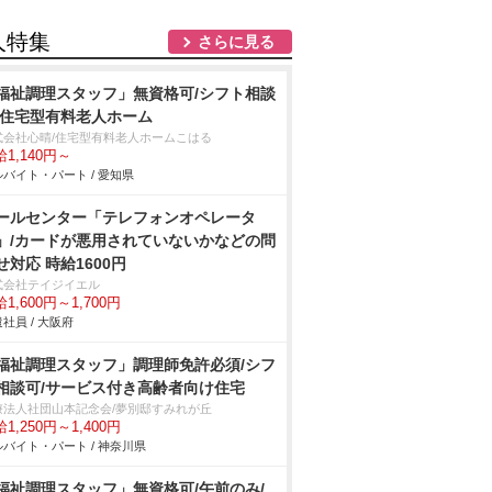
人特集
さらに見る
福祉調理スタッフ」無資格可/シフト相談
/住宅型有料老人ホーム
式会社心晴/住宅型有料老人ホームこはる
1,140円～
バイト・パート / 愛知県
ールセンター「テレフォンオペレータ
」/カードが悪用されていないかなどの問
せ対応 時給1600円
式会社テイジイエル
1,600円～1,700円
社員 / 大阪府
福祉調理スタッフ」調理師免許必須/シフ
相談可/サービス付き高齢者向け住宅
療法人社団山本記念会/夢別邸すみれが丘
1,250円～1,400円
バイト・パート / 神奈川県
福祉調理スタッフ」無資格可/午前のみ/