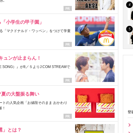
態。
る「小学生の甲子園」
る「マクドナルド・ワッペン」をつけて学童
にキュンが止まらん！
ONG）』が8／５よりJ:COM STREAMで
マ夏の大盤振る舞い
ートの人気企画「お値段そのまま おかわり
催！
登
選」とは？