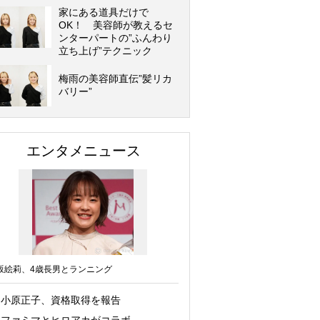
家にある道具だけで
OK！ 美容師が教えるセ
ンターパートの”ふんわり
立ち上げ”テクニック
梅雨の美容師直伝”髪リカ
バリー”
エンタメニュース
坂絵莉、4歳長男とランニング
小原正子、資格取得を報告