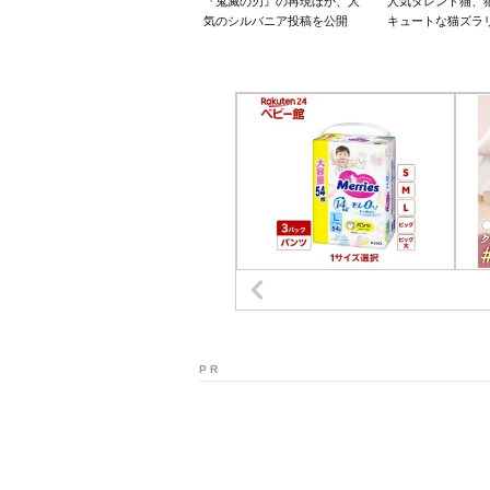
『鬼滅の刃』の再現ほか、人
人気タレント猫、
気のシルバニア投稿を公開
キュートな猫ズラ
P R