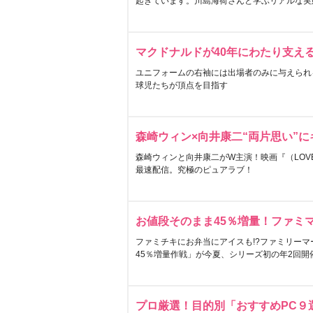
起きています。川島海荷さんと学ぶリアルな実
マクドナルドが40年にわたり支え
ユニフォームの右袖には出場者のみに与えられ
球児たちが頂点を目指す
森崎ウィン×向井康二“両片思い”
森崎ウィンと向井康二がW主演！映画『（LOVE S
最速配信。究極のピュアラブ！
お値段そのまま45％増量！ファミ
ファミチキにお弁当にアイスも!?ファミリーマ
45％増量作戦」が今夏、シリーズ初の年2回開
プロ厳選！目的別「おすすめPC９