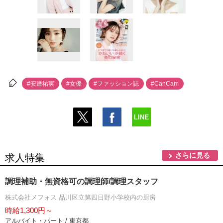
#安達祐実
#女優
#ファッション誌
#CanCam
さらに見る
求人特集
調理補助・無資格可の調理師/調理スタッフ
株式会社メフォス 品川区立第四日野小学校内の厨房
時給1,300円～
アルバイト・パート / 東京都