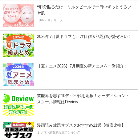
朝1分貼るだけ！ミルクピールで一日中ずっとうるツ
ヤ肌
（PR）サボリーノ
2026年7月夏ドラマも、注目作＆話題作が勢ぞろい！
【夏アニメ2026】7月期夏の新アニメを一挙紹介！
芸能界を志す10代～20代を応援！オーディション・
スクール情報はDeview
漫画読み放題サブスクおすすめ11選【徹底比較】
オリコン顧客満足度ランキング