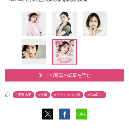
『CanCam』6月号で史上最年長表紙を飾る安達祐実
この写真の記事を読む
#安達祐実
#女優
#ファッション誌
#CanCam