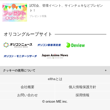
試写会、登壇イベント、サインチェキなどプレゼン
ト！
プレゼント特集
オリコングループサイト
クッキーの使用について
このサイトでは Cookie を使用して、ユーザーに合わせたコンテンツや広告の
elthaとは
表示、ソーシャル メディア機能の提供、広告の表示回数やクリック数の測定を
会社概要
個人情報保護方針
行っています。
また、ユーザーによるサイトの利用状況についても情報を収集し、ソーシャル
お問い合わせ
採用情報
メディアや広告配信、データ解析の各パートナーに提供しています。
各パートナーは、この情報とユーザーが各パートナーに提供した他の情報や、
© oricon ME inc.
ユーザーが各パートナーのサービスを使用したときに収集した他の情報を組み
合わせて使用することがあります。