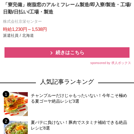
「寮完備」樹脂窓のアルミフレーム製造/即入寮/製造・工場/
日勤/日払い/工場・製造
株式会社京栄センター
時給1,230円～1,538円
派遣社員 / 北海道
続きはこちら
sponsored by 求人ボックス
人気記事ランキング
チャンプルーだけじゃもったいない！今年こそ極め
る夏ゴーヤ絶品レシピ3選
夏バテに負けない！豚肉でスタミナ補給できる絶品
レシピ8選