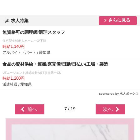
さらに見る
求人特集
無資格可の調理師/調理スタッフ
住宅型有料老人ホーム一花下津
時給1,140円
アルバイト・パート / 愛知県
食品の資材供給・運搬/寮完備/日勤/日払い/工場・製造
UTエージェント株式会社AGT東海第一CU
時給1,200円
派遣社員 / 愛知県
sponsored by 求人ボックス
7 / 19
前へ
次へ