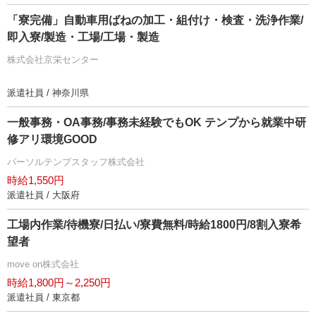
「寮完備」自動車用ばねの加工・組付け・検査・洗浄作業/
即入寮/製造・工場/工場・製造
株式会社京栄センター
派遣社員 / 神奈川県
一般事務・OA事務/事務未経験でもOK テンプから就業中研
修アリ環境GOOD
パーソルテンプスタッフ株式会社
時給1,550円
派遣社員 / 大阪府
工場内作業/待機寮/日払い/寮費無料/時給1800円/8割入寮希
望者
move on株式会社
時給1,800円～2,250円
派遣社員 / 東京都