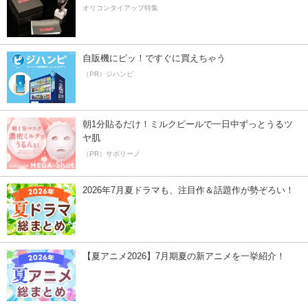
オリコンタイアップ特集
自販機にピッ！ですぐに買えちゃう
（PR）ジハンピ
朝1分貼るだけ！ミルクピールで一日中ずっとうるツ
ヤ肌
（PR）サボリーノ
2026年7月夏ドラマも、注目作＆話題作が勢ぞろい！
【夏アニメ2026】7月期夏の新アニメを一挙紹介！