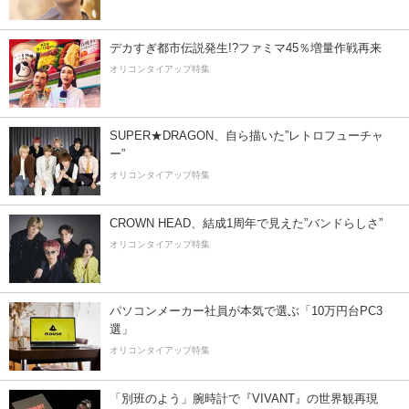
デカすぎ都市伝説発生!?ファミマ45％増量作戦再来
オリコンタイアップ特集
SUPER★DRAGON、自ら描いた”レトロフューチャ
ー”
オリコンタイアップ特集
CROWN HEAD、結成1周年で見えた”バンドらしさ”
オリコンタイアップ特集
パソコンメーカー社員が本気で選ぶ「10万円台PC3
選」
オリコンタイアップ特集
「別班のよう」腕時計で『VIVANT』の世界観再現