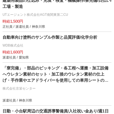
建築用製品の仕込み・充填・検査・機械操作/寮完備/日払い/
工場・製造
UTエージェント株式会社AGT南関東第二CU
時給1,500円
正社員 / 派遣社員 / 神奈川県
自動車向け塗料のサンプル作製と品質評価/化学分析
WDB株式会社
時給1,600円
派遣社員 / 愛知県
「寮完備」・部品のピッキング・各工程へ運搬・加工設備
へウレタン素材のセット・加工後のウレタン素材の仕上
げ・手作業やエアドライバーを使用しての車用シートの組
付け・製品の検査作業/即入寮/製造・工場
株式会社京栄センター
派遣社員 / 神奈川県
日勤・小台駅周辺の交通誘導警備員/入社祝い金あり/週1日