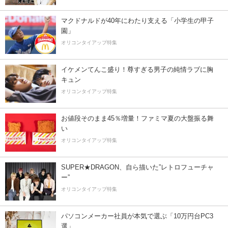
マクドナルドが40年にわたり支える「小学生の甲子
園」
オリコンタイアップ特集
イケメンてんこ盛り！尊すぎる男子の純情ラブに胸
キュン
オリコンタイアップ特集
お値段そのまま45％増量！ファミマ夏の大盤振る舞
い
オリコンタイアップ特集
SUPER★DRAGON、自ら描いた”レトロフューチャ
ー”
オリコンタイアップ特集
パソコンメーカー社員が本気で選ぶ「10万円台PC3
選」