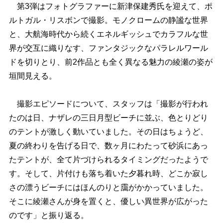
第3弾はフォトグラファーに新津保建秀氏を迎えて、ポ
ルトガル・リスボンで撮影。モノクロームの静謐な世界
と、大航海時代から続くエネルギッシュでカラフルな世
界が交互に織りなす、ファンタジックなパラレルワール
ドを切りとり、前2作品とも全く異なる魅力の綾瀬の姿が
垣間見える。
撮影エピソードについて、スタッフは「撮影が行われ
たのは日、ナザレの三日月型ビーチに並ぶ、色とりどり
のテントが激しく動いていました。その日はちょうど、
夏の終わりを告げる日で、数ヶ月にわたって砂浜にあっ
たテントが、全て片づけられるタイミングだったようで
す。そして、片付けも落ち着いた夕暮れ時、どこか寂し
さの漂うビーチにはほんのりと靄がかかっていました。
そこに綾瀬さんが身を置くと、優しい異世界が広がった
のです」と振り返る。