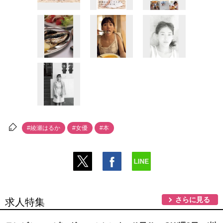
#綾瀬はるか
#女優
#本
さらに見る
求人特集