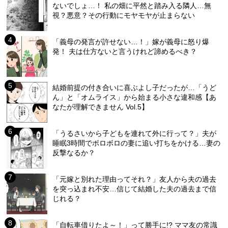
ないでしょ…！ 私の畑に平然と踏み入る隣人…無
視？悪意？その行動にモヤモヤが止まらない
「義母の発言が許せない…！」嫁が義母に怒り爆
発！ 夫は仕方ないと言うけれど諦めるべき？
結婚前提の付き合いに喜ぶよし子だったが…「うど
ん」と「オムライス」から始まる小さな違和感【あ
なたが理解できません Vol.5】
「うるさいから子どもを連れて外に行って？」夫が
睡眠3時間でボロボロの妻に追い打ちをかける…妻の
反撃なるか？
「元嫁と別れた理由ってそれ？」友人から夫の過去
を突っ込まれ不安…信じて結婚した夫の過去まで信
じれる？
「自転車借りたよ～！」って勝手に!? ママ友の常識