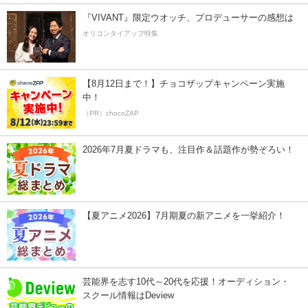
『VIVANT』限定ウオッチ、プロデューサーの感想は
オリコンタイアップ特集
【8月12日まで！】チョコザップキャンペーン実施
中！
（PR）chocoZAP
2026年7月夏ドラマも、注目作＆話題作が勢ぞろい！
【夏アニメ2026】7月期夏の新アニメを一挙紹介！
芸能界を志す10代～20代を応援！オーディション・
スクール情報はDeview