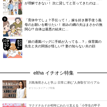
が理解できない！ 次に貸してと言ってきたのは…
「育休中でしょ？手伝って！」嫁を好き勝手使う義
母のお願いを断りたい！ 頼みの綱の夫はまさかの無
関心!? 自体は最悪の結末に…
「娘の通園バッグに手紙が入ってる…？」保育園の
先生と夫の関係が怪しい!? 妻の知らない夫の顔
eltha イチオシ特集
川島海荷さんと学ぶ 日常に潜む“人身取引”のリアル
オリコンタイアップ特集
マクドナルドが40年にわたり支える「小学生の甲子