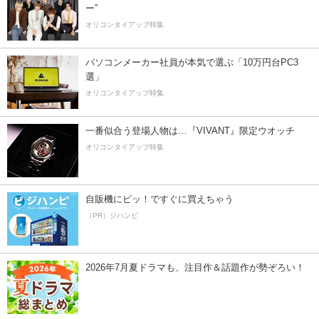
ー”
オリコンタイアップ特集
パソコンメーカー社員が本気で選ぶ「10万円台PC3
選」
オリコンタイアップ特集
一番似合う登場人物は…『VIVANT』限定ウオッチ
オリコンタイアップ特集
自販機にピッ！ですぐに買えちゃう
（PR）ジハンピ
2026年7月夏ドラマも、注目作＆話題作が勢ぞろい！