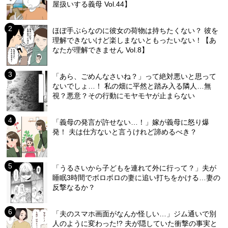
屋扱いする義母 Vol.44】
ほぼ手ぶらなのに彼女の荷物は持ちたくない？ 彼を
理解できないけど楽しまないともったいない！【あ
なたが理解できません Vol.8】
「あら、ごめんなさいね？」って絶対悪いと思って
ないでしょ…！ 私の畑に平然と踏み入る隣人…無
視？悪意？その行動にモヤモヤが止まらない
「義母の発言が許せない…！」嫁が義母に怒り爆
発！ 夫は仕方ないと言うけれど諦めるべき？
「うるさいから子どもを連れて外に行って？」夫が
睡眠3時間でボロボロの妻に追い打ちをかける…妻の
反撃なるか？
「夫のスマホ画面がなんか怪しい…」ジム通いで別
人のように変わった!? 夫が隠していた衝撃の事実と