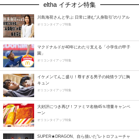
eltha イチオシ特集
川島海荷さんと学ぶ 日常に潜む“人身取引”のリアル
オリコンタイアップ特集
マクドナルドが40年にわたり支える「小学生の甲子
園」
オリコンタイアップ特集
イケメンてんこ盛り！尊すぎる男子の純情ラブに胸
キュン
オリコンタイアップ特集
大好評につき再び！ファミマ名物45％増量キャンペ
ーン
オリコンタイアップ特集
SUPER★DRAGON、自ら描いた”レトロフューチャ