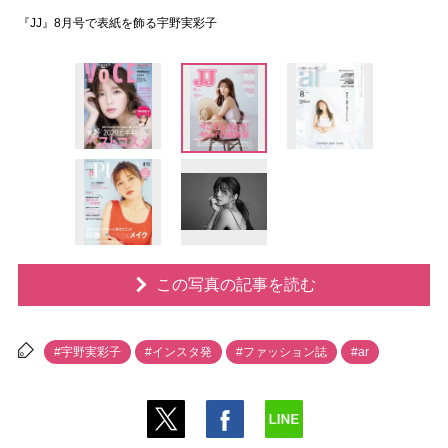
『JJ』8月号で表紙を飾る宇野実彩子
この写真の記事を読む
#宇野実彩子
#インスタ発
#ファッション誌
#ar