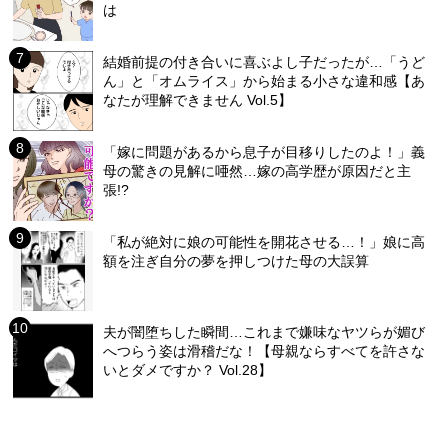
は
結婚前提の付き合いに喜ぶよし子だったが…「うど
ん」と「オムライス」から始まる小さな違和感【あ
なたが理解できません Vol.5】
「嫁に問題があるから息子が目移りしたのよ！」義
母の驚きの見解に唖然…嫁の高学歴が原因だと主
張!?
「私が絶対に娘の可能性を開花させる…！」娘に高
額を注ぎ自分の夢を押しつけた母の大誤算
夫が闇堕ちした瞬間…これまで嫌味なヤツらが媚び
へつらう姿は滑稽だな！【母親ならすべてを許さな
いとダメですか？ Vol.28】