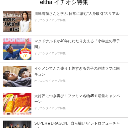
eltha イチオシ特集
川島海荷さんと学ぶ 日常に潜む“人身取引”のリアル
オリコンタイアップ特集
マクドナルドが40年にわたり支える「小学生の甲子
園」
オリコンタイアップ特集
イケメンてんこ盛り！尊すぎる男子の純情ラブに胸
キュン
オリコンタイアップ特集
大好評につき再び！ファミマ名物45％増量キャンペ
ーン
オリコンタイアップ特集
SUPER★DRAGON、自ら描いた”レトロフューチャ