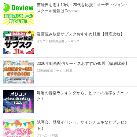
芸能界を志す10代～20代を応援！オーディション・
スクール情報はDeview
漫画読み放題サブスクおすすめ11選【徹底比較】
オリコン顧客満足度ランキング
2026年動画配信サービスおすすめ40選【徹底比較】
CS動画配信サービス20選
毎週の音楽ランキングから、ヒットの推移をチェッ
ク！
試写会、登壇イベント、サインチェキなどプレゼン
ト！
プレゼント特集