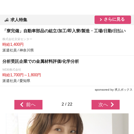
さらに見る
求人特集
「寮完備」自動車部品の組立/加工/即入寮/製造・工場/日勤/日払い
株式会社京栄センター
時給1,400円
派遣社員 / 神奈川県
分析受託企業での金属材料評価/化学分析
WDB株式会社
時給1,700円～1,800円
派遣社員 / 愛知県
sponsored by 求人ボックス
2 / 22
前へ
次へ