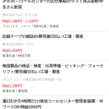
夕方3h～/コールセンターのお仕事紹介/テスト休み柔軟/学
生さん歓迎
株式会社ベルシステム24
時給1,080円～1,100円
アルバイト・パート / 契約社員 / 北海道
記録テープの箱詰め/寮完備/日払い/工場・製造
株式会社日本ケイテム
時給1,500円
派遣社員 / 神奈川県
物流製品の検品・検査・出荷準備・ピッキング・フォーク
リフト/寮完備/日払い/工場・製造
UTエージェント株式会社AGT東海第一CU
時給1,280円
派遣社員 / 愛知県
週2日/夕方4時間だけ/発信コールセンター管理者/副業・W
ワークOK/時給2000円