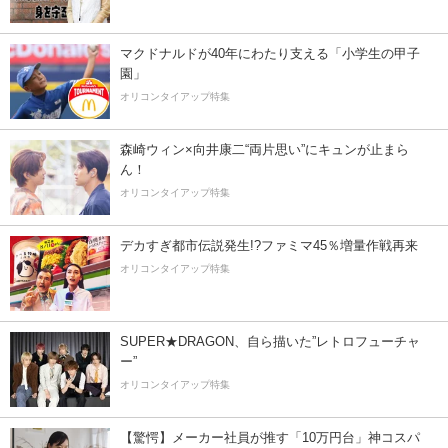
マクドナルドが40年にわたり支える「小学生の甲子
園」
オリコンタイアップ特集
森崎ウィン×向井康二“両片思い”にキュンが止まら
ん！
オリコンタイアップ特集
デカすぎ都市伝説発生!?ファミマ45％増量作戦再来
オリコンタイアップ特集
SUPER★DRAGON、自ら描いた”レトロフューチャ
ー”
オリコンタイアップ特集
【驚愕】メーカー社員が推す「10万円台」神コスパ