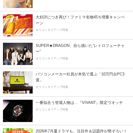
大好評につき再び！ファミマ名物45％増量キャンペ
ーン
オリコンタイアップ特集
SUPER★DRAGON、自ら描いた”レトロフューチャ
ー”
オリコンタイアップ特集
パソコンメーカー社員が本気で選ぶ「10万円台PC3
選」
オリコンタイアップ特集
一番似合う登場人物は…『VIVANT』限定ウオッチ
オリコンタイアップ特集
2026年7月夏ドラマも、注目作＆話題作が勢ぞろい！