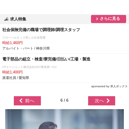
さらに見る
求人特集
社会保険完備の職場で調理師/調理スタッフ
グローバルキッズ美しが丘保育園
時給1,460円
アルバイト・パート / 神奈川県
電子部品の組立・検査/寮完備/日払い/工場・製造
UTエージェント株式会社AGT東海第一CU
時給1,400円
派遣社員 / 愛知県
sponsored by 求人ボックス
6 / 6
前へ
次へ