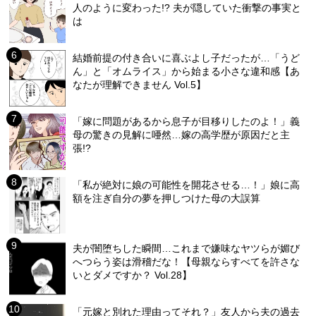
人のように変わった!? 夫が隠していた衝撃の事実と
は
結婚前提の付き合いに喜ぶよし子だったが…「うど
ん」と「オムライス」から始まる小さな違和感【あ
なたが理解できません Vol.5】
「嫁に問題があるから息子が目移りしたのよ！」義
母の驚きの見解に唖然…嫁の高学歴が原因だと主
張!?
「私が絶対に娘の可能性を開花させる…！」娘に高
額を注ぎ自分の夢を押しつけた母の大誤算
夫が闇堕ちした瞬間…これまで嫌味なヤツらが媚び
へつらう姿は滑稽だな！【母親ならすべてを許さな
いとダメですか？ Vol.28】
「元嫁と別れた理由ってそれ？」友人から夫の過去