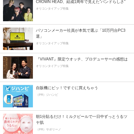
CROWN HEAD、結成1周年で見えた”バンドらしさ”
オリコンタイアップ特集
パソコンメーカー社員が本気で選ぶ「10万円台PC3
選」
オリコンタイアップ特集
『VIVANT』限定ウオッチ、プロデューサーの感想は
オリコンタイアップ特集
自販機にピッ！ですぐに買えちゃう
（PR）ジハンピ
朝1分貼るだけ！ミルクピールで一日中ずっとうるツ
ヤ肌
（PR）サボリーノ