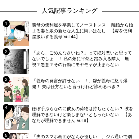
人気記事ランキング
義母の便利屋を卒業してノーストレス！ 離婚から始
まる妻と娘の新たな人生に悔いはなし！【嫁を便利
屋扱いする義母 Vol.44】
「あら、ごめんなさいね？」って絶対悪いと思って
ないでしょ…！ 私の畑に平然と踏み入る隣人…無
視？悪意？その行動にモヤモヤが止まらない
「義母の発言が許せない…！」嫁が義母に怒り爆
発！ 夫は仕方ないと言うけれど諦めるべき？
ほぼ手ぶらなのに彼女の荷物は持ちたくない？ 彼を
理解できないけど楽しまないともったいない！【あ
なたが理解できません Vol.8】
「夫のスマホ画面がなんか怪しい…」ジム通いで別