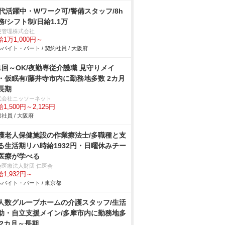
0代活躍中・Wワーク可/警備スタッフ/8h
務/シフト制/日給1.1万
菱管理株式会社
1万1,000円～
バイト・パート / 契約社員 / 大阪府
1回～OK/夜勤専従介護職 見守りメイ
・仮眠有/藤井寺市内に勤務地多数 2カ月
長期
式会社ニッソーネット
1,500円～2,125円
社員 / 大阪府
護老人保健施設の作業療法士/多職種と支
る生活期リハ時給1932円・日曜休みチー
医療が学べる
会医療法人財団 仁医会
1,932円～
バイト・パート / 東京都
人数グループホームの介護スタッフ/生活
助・自立支援メイン/多摩市内に勤務地多
 2カ月～長期