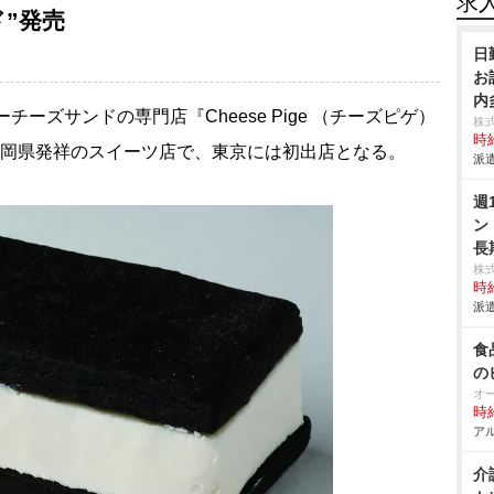
求
”発売
日
お
内
ーズサンドの専門店『Cheese Pige （チーズピゲ）
株
時給
した。静岡県発祥のスイーツ店で、東京には初出店となる。
派遣
週
ン
長
株
時給
派遣
食
の
オ
時給
アル
介