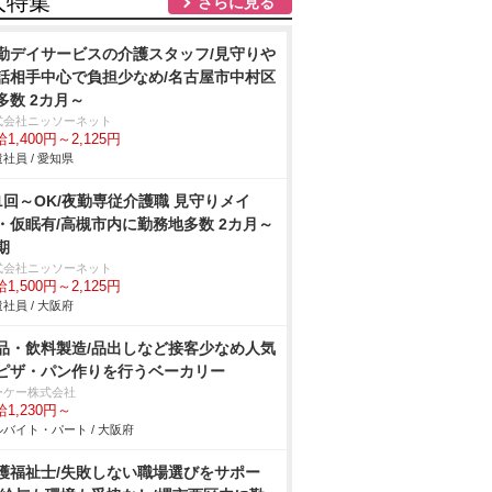
人特集
さらに見る
勤デイサービスの介護スタッフ/見守り
話相手中心で負担少なめ/名古屋市中村区
多数 2カ月～
式会社ニッソーネット
1,400円～2,125円
社員 / 愛知県
1回～OK/夜勤専従介護職 見守りメイ
・仮眠有/高槻市内に勤務地多数 2カ月～
期
式会社ニッソーネット
1,500円～2,125円
社員 / 大阪府
品・飲料製造/品出しなど接客少なめ人気
ピザ・パン作りを行うベーカリー
ーケー株式会社
1,230円～
バイト・パート / 大阪府
護福祉士/失敗しない職場選びをサポー