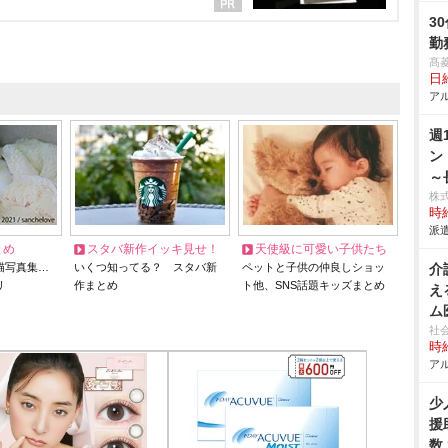
3
勤
髙
日給
アル
週
ン
～
株
時給
派遣
とめ
スタバ新作イッキ見せ！
天使級に可愛い子供たち
猫写真集…
いくつ知ってる？ スタバ新
ペットと子供の仲良しショッ
介
リ
作まとめ
ト他、SNS話題キッズまとめ
え
ム
社
時給
アル
少
援
数