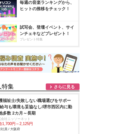
毎週の音楽ランキングから、
ヒットの推移をチェック！
試写会、登壇イベント、サイ
ンチェキなどプレゼント！
プレゼント特集
人特集
さらに見る
護福祉士/失敗しない職場選びをサポー
/給与も環境も妥協なし/堺市西区内に勤
地多数 2カ月～長期
式会社ニッソーネット
1,700円～2,125円
社員 / 大阪府