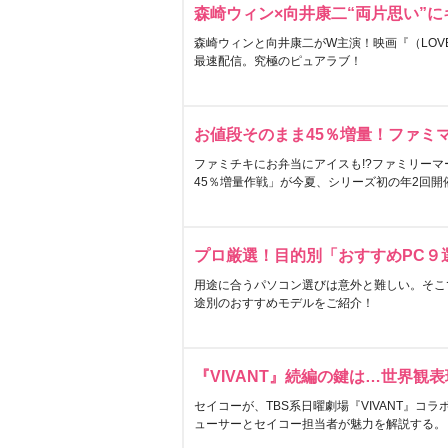
森崎ウィン×向井康二“両片思い”
森崎ウィンと向井康二がW主演！映画『（LOVE S
最速配信。究極のピュアラブ！
お値段そのまま45％増量！ファミ
ファミチキにお弁当にアイスも!?ファミリーマ
45％増量作戦」が今夏、シリーズ初の年2回開
プロ厳選！目的別「おすすめPC９
用途に合うパソコン選びは意外と難しい。そこ
途別のおすすめモデルをご紹介！
『VIVANT』続編の鍵は…世界観
セイコーが、TBS系日曜劇場『VIVANT』コ
ューサーとセイコー担当者が魅力を解説する。