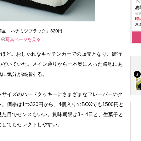
ト
務
株
時給
派遣
商品「ハチミツブラック」320円
写真ページを見る
分ほど。おしゃれなキッチンカーでの販売となり、街行
のぞいていた。メイン通りから一本奥に入った路地にあ
気に気分が高揚する。
サイズのハードクッキーにさまざまなフレーバーのク
価格は1つ320円から、4個入りのBOXでも1500円と
見た目でセンスもいい。賞味期限は3～4日と、生菓子と
としてもセレクトしやすい。