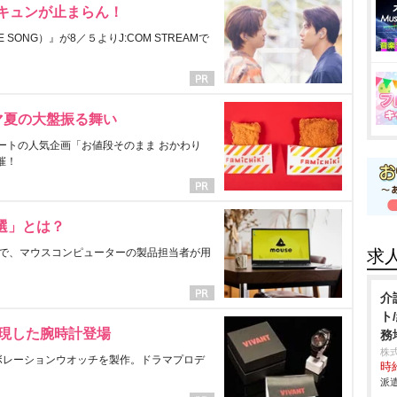
にキュンが止まらん！
ONG）』が8／５よりJ:COM STREAMで
マ夏の大盤振る舞い
ートの人気企画「お値段そのまま おかわり
催！
選」とは？
で、マウスコンピューターの製品担当者が用
求
介
ト
表現した腕時計登場
務
株
ラボレーションウオッチを製作。ドラマプロデ
時給
派遣