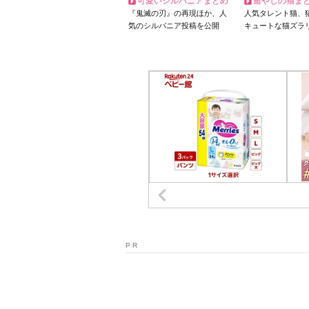
可愛いシルバニアまとめ
癒やしの猫ま
『鬼滅の刃』の再現ほか、人
人気タレント猫、
気のシルバニア投稿を公開
キュートな猫ズラ
P R