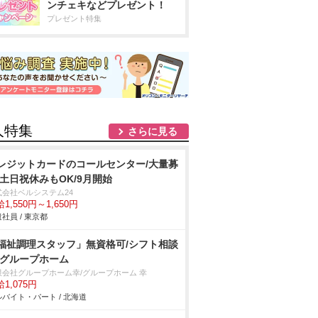
ンチェキなどプレゼント！
プレゼント特集
人特集
さらに見る
レジットカードのコールセンター/大量募
/土日祝休みもOK/9月開始
式会社ベルシステム24
1,550円～1,650円
社員 / 東京都
福祉調理スタッフ」無資格可/シフト相談
/グループホーム
限会社グループホーム幸/グループホーム 幸
1,075円
バイト・パート / 北海道