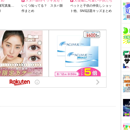
とめ
スタバ新作イッキ見せ！
天使級に可愛い子供たち
猫写真集…
いくつ知ってる？ スタバ新
ペットと子供の仲良しショッ
リ
作まとめ
ト他、SNS話題キッズまとめ