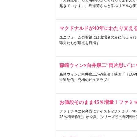
「人身取引」って海外の話だと思ってませんか
起きています。川島海荷さんと学ぶリアルな実
マクドナルドが40年にわたり支え
ユニフォームの右袖には出場者のみに与えられ
球児たちが頂点を目指す
森崎ウィン×向井康二“両片思い”
森崎ウィンと向井康二がW主演！映画『（LOVE S
最速配信。究極のピュアラブ！
お値段そのまま45％増量！ファミ
ファミチキにお弁当にアイスも!?ファミリーマ
45％増量作戦」が今夏、シリーズ初の年2回開