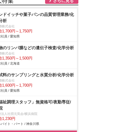
人特集
さらに見る
ンドイッチや菓子パンの品質管理業務/化
分析
DB株式会社
1,700円～1,750円
社員 / 愛知県
物のリンパ腫などの遺伝子検査/化学分析
DB株式会社
1,350円～1,500円
社員 / 北海道
試料のサンプリングと水質分析/化学分析
DB株式会社
1,600円～1,700円
社員 / 愛知県
福祉調理スタッフ」無資格可/夜勤専従/
院
療法人社団元気会/横浜病院
1,230円
バイト・パート / 神奈川県