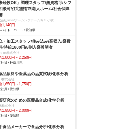
未経験OK」調理スタッフ/無資格可/シフ
相談可/住宅型有料老人ホーム/社会保障
備
会社smis/ナーシングホーム寿々 小牧
1,140円
バイト・パート / 愛知県
立・加工スタッフ/住み込み/高収入/寮費
料/時給1800円/8割入寮希望者
ve on株式会社
1,800円～2,250円
社員 / 神奈川県
薬品原料や医薬品の品質試験/化学分析
DB株式会社
1,650円～1,750円
社員 / 愛知県
薬研究のための医薬品合成/化学分析
DB株式会社
1,950円～2,000円
社員 / 愛知県
手食品メーカーで食品分析/化学分析