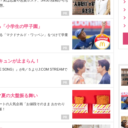
？実は恋愛や悪質ホスト、SNSの投稿からも
態。
る「小学生の甲子園」
る「マクドナルド・ワッペン」をつけて学童
にキュンが止まらん！
ONG）』が8／５よりJ:COM STREAMで
マ夏の大盤振る舞い
ートの人気企画「お値段そのまま おかわり
催！