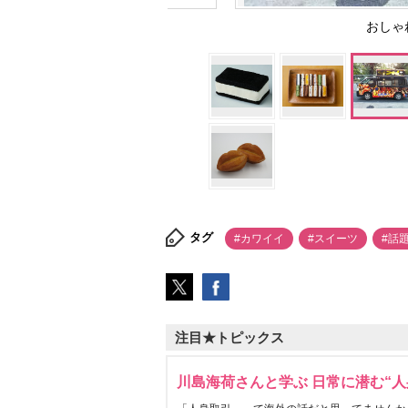
おしゃ
タグ
#カワイイ
#スイーツ
#話
注目★トピックス
川島海荷さんと学ぶ 日常に潜む“人