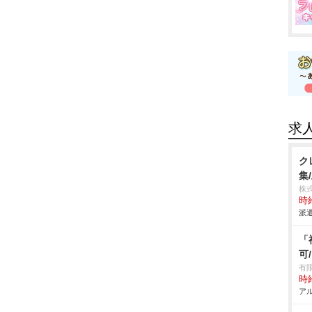
求
ク
集
株
時給
派遣
「
可
有
時給
アル