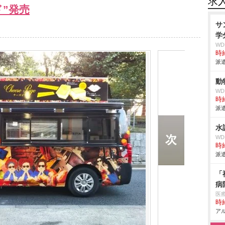
求
”発売
サ
学
W
時給
派遣
動
W
時給
派遣
水
W
時給
派遣
「
病
医
時給
アル