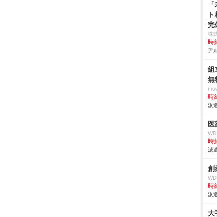
「
ト
完
株式
時給
アル
組
無
mo
時給
派遣
医
W
時給
派遣
創
W
時給
派遣
大