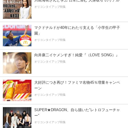
川島海荷さんと学ぶ 日常に潜む“人身取引”のリアル
オリコンタイアップ特集
マクドナルドが40年にわたり支える「小学生の甲子
園」
オリコンタイアップ特集
向井康二イケメンすぎ！純愛『（LOVE SONG）』
オリコンタイアップ特集
大好評につき再び！ファミマ名物45％増量キャンペ
ーン
オリコンタイアップ特集
SUPER★DRAGON、自ら描いた”レトロフューチャ
ー”
オリコンタイアップ特集