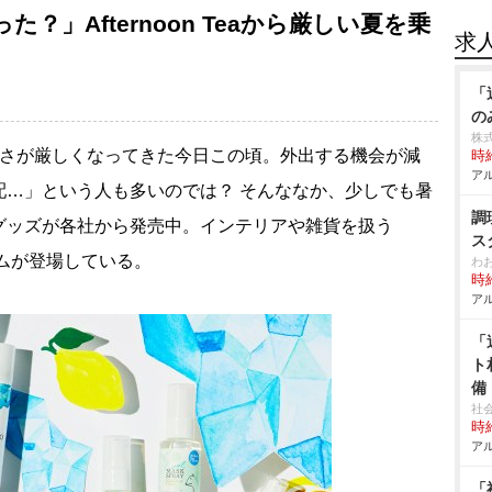
？」Afternoon Teaから厳しい夏を乗
求
「
の
株
さが厳しくなってきた今日この頃。外出する機会が減
時給
アル
配…」という人も多いのでは？ そんななか、少しでも暑
調
グッズが各社から発売中。インテリアや雑貨を扱う
ス
テムが登場している。
わ
時給
アル
「
ト
備
社
時給
アル
「