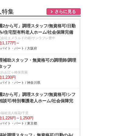
人特集
さらに見る
週2から可」調理スタッフ/無資格可/日勤
み/住宅型有料老人ホーム/社会保障完備
式会社エメラルドの郷/サンラフレ豊中
1,177円～
バイト・パート / 大阪府
理補助スタッフ・無資格可の調理師/調理
タッフ
おわお江ヶ崎保育園
1,230円
バイト・パート / 神奈川県
週2から可」調理スタッフ/無資格可/シフ
相談可/特別養護老人ホーム/社会保障完
会福祉法人桜花/千里
1,226円～1,250円
バイト・パート / 東京都
福祉調理スタッフ」無資格可/日勤のみ/