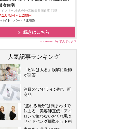
齢者住宅
ライマリー 株式会社/高齢者共同住宅 和里
1,075円～1,200円
バイト・パート / 北海道
続きはこちら
sponsored by 求人ボックス
人気記事ランキング
「ピルは太る」誤解に医師
が回答
注目の“アゼライン酸”、新
商品
“盛れる自分”は顔まわりで
決まる 美容師直伝！アイ
ロンで迷わないおくれ毛＆
サイドバング簡単セット術