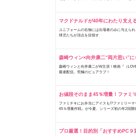
マクドナルドが40年にわたり支え
ユニフォームの右袖には出場者のみに与えられ
球児たちが頂点を目指す
森崎ウィン×向井康二“両片思い”
森崎ウィンと向井康二がW主演！映画『（LOVE S
最速配信。究極のピュアラブ！
お値段そのまま45％増量！ファミ
ファミチキにお弁当にアイスも!?ファミリーマ
45％増量作戦」が今夏、シリーズ初の年2回開
プロ厳選！目的別「おすすめPC９