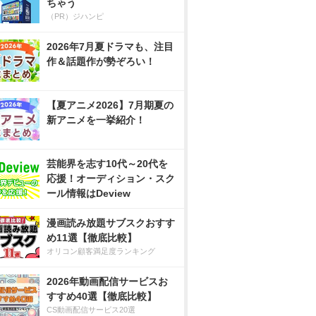
ちゃう
（PR）ジハンピ
2026年7月夏ドラマも、注目
作＆話題作が勢ぞろい！
【夏アニメ2026】7月期夏の
新アニメを一挙紹介！
芸能界を志す10代～20代を
応援！オーディション・スク
ール情報はDeview
漫画読み放題サブスクおすす
め11選【徹底比較】
オリコン顧客満足度ランキング
2026年動画配信サービスお
すすめ40選【徹底比較】
CS動画配信サービス20選