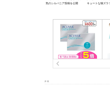
気のシルバニア投稿を公開
キュートな猫ズラ
P R