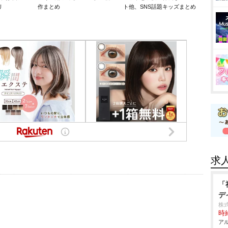
リ
作まとめ
ト他、SNS話題キッズまとめ
求
「
デ
株
時給
アル