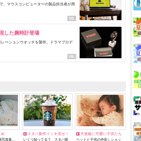
で、マウスコンピューターの製品担当者が用
表現した腕時計登場
ラボレーションウオッチを製作。ドラマプロデ
とめ
スタバ新作イッキ見せ！
天使級に可愛い子供たち
猫写真集…
いくつ知ってる？ スタバ新
ペットと子供の仲良しショッ