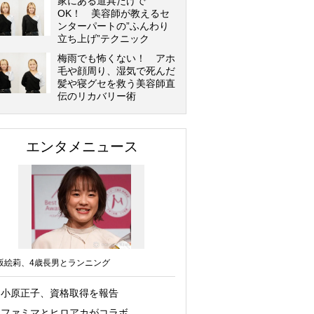
家にある道具だけで
OK！ 美容師が教えるセ
ンターパートの”ふんわり
立ち上げ”テクニック
梅雨でも怖くない！ アホ
毛や顔周り、湿気で死んだ
髪や寝グセを救う美容師直
伝のリカバリー術
エンタメニュース
坂絵莉、4歳長男とランニング
小原正子、資格取得を報告
ファミマとヒロアカがコラボ