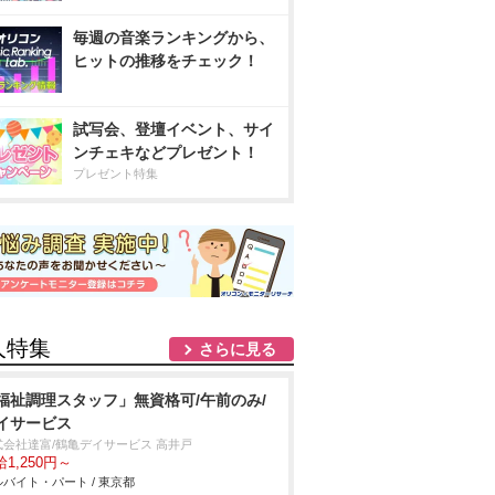
毎週の音楽ランキングから、
ヒットの推移をチェック！
試写会、登壇イベント、サイ
ンチェキなどプレゼント！
プレゼント特集
人特集
さらに見る
福祉調理スタッフ」無資格可/午前のみ/
イサービス
式会社達富/鶴亀デイサービス 高井戸
1,250円～
バイト・パート / 東京都