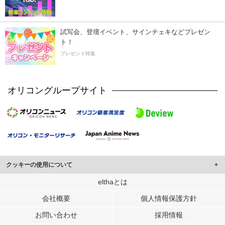
試写会、登壇イベント、サインチェキなどプレゼン
ト！
プレゼント特集
オリコングループサイト
クッキーの使用について
このサイトでは Cookie を使用して、ユーザーに合わせたコンテンツや広告の
elthaとは
表示、ソーシャル メディア機能の提供、広告の表示回数やクリック数の測定を
会社概要
個人情報保護方針
行っています。
また、ユーザーによるサイトの利用状況についても情報を収集し、ソーシャル
お問い合わせ
採用情報
メディアや広告配信、データ解析の各パートナーに提供しています。
各パートナーは、この情報とユーザーが各パートナーに提供した他の情報や、