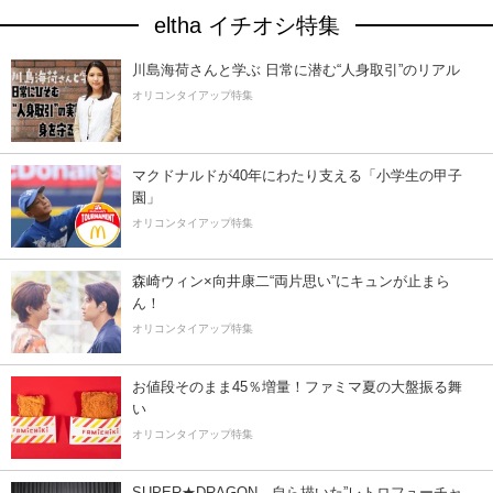
eltha イチオシ特集
川島海荷さんと学ぶ 日常に潜む“人身取引”のリアル
オリコンタイアップ特集
マクドナルドが40年にわたり支える「小学生の甲子
園」
オリコンタイアップ特集
森崎ウィン×向井康二“両片思い”にキュンが止まら
ん！
オリコンタイアップ特集
お値段そのまま45％増量！ファミマ夏の大盤振る舞
い
オリコンタイアップ特集
SUPER★DRAGON、自ら描いた”レトロフューチャ