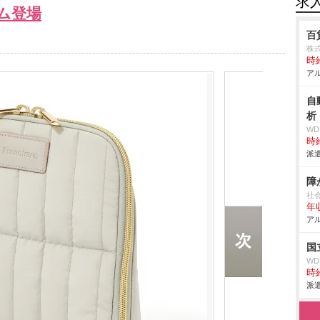
求
ム登場
百
株
時給
アル
自
析
W
時給
派遣
障
社
年収
アル
国
W
時給
派遣