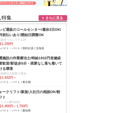
人特集
さらに見る
レビ通販のコールセンター/週休3日OK/
料前払いあり/開始日調整OK
式会社ベルシステム24
1,200円
バイト・パート / 契約社員 / 北海道
護施設の作業療法士/時給1932円老健経
者歓迎!駅徒歩5分・残業なし落ち着いて
ける環境
会医療法人財団 仁医会
1,932円～
バイト・パート / 東京都
ォークリフト/新規/入社日の相談OK/朝
フト
ランコム株式会社
1,400円～1,750円
バイト・パート / 愛知県