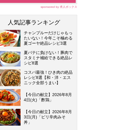
sponsored by 求人ボックス
人気記事ランキング
チャンプルーだけじゃもっ
たいない！今年こそ極める
夏ゴーヤ絶品レシピ3選
夏バテに負けない！豚肉で
スタミナ補給できる絶品レ
シピ8選
コスパ最強！ひき肉の絶品
レシピ8選【和・洋・エス
ニック全部うまい】
【今日の献立】2026年8月
4日(火)「酢鶏」
【今日の献立】2026年8月
3日(月)「ピリ辛肉みそ
丼」