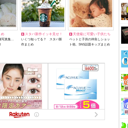
とめ
スタバ新作イッキ見せ！
天使級に可愛い子供たち
猫写真集…
いくつ知ってる？ スタバ新
ペットと子供の仲良しショッ
リ
作まとめ
ト他、SNS話題キッズまとめ