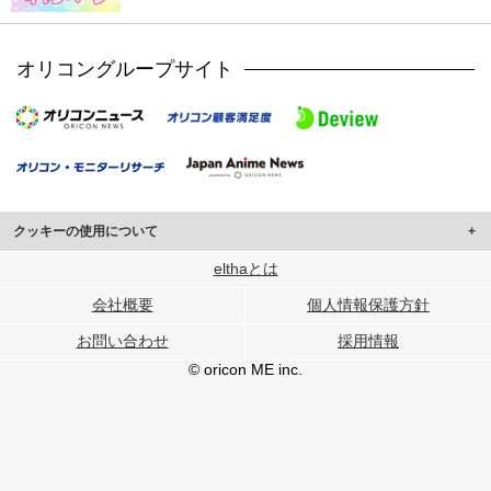
オリコングループサイト
クッキーの使用について
このサイトでは Cookie を使用して、ユーザーに合わせたコンテンツや広告の
elthaとは
表示、ソーシャル メディア機能の提供、広告の表示回数やクリック数の測定を
会社概要
個人情報保護方針
行っています。
また、ユーザーによるサイトの利用状況についても情報を収集し、ソーシャル
お問い合わせ
採用情報
メディアや広告配信、データ解析の各パートナーに提供しています。
各パートナーは、この情報とユーザーが各パートナーに提供した他の情報や、
© oricon ME inc.
ユーザーが各パートナーのサービスを使用したときに収集した他の情報を組み
合わせて使用することがあります。