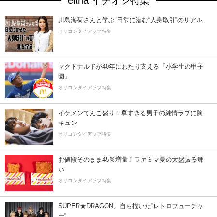
eltha イチオシ特集
川島海荷さんと学ぶ 日常に潜む“人身取引”のリアル
オリコンタイアップ特集
マクドナルドが40年にわたり支える「小学生の甲子
園」
オリコンタイアップ特集
イケメンてんこ盛り！尊すぎる男子の純情ラブに胸
キュン
オリコンタイアップ特集
お値段そのまま45％増量！ファミマ夏の大盤振る舞
い
オリコンタイアップ特集
SUPER★DRAGON、自ら描いた”レトロフューチャ
ー”