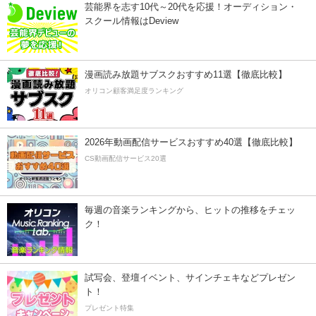
芸能界を志す10代～20代を応援！オーディション・
スクール情報はDeview
漫画読み放題サブスクおすすめ11選【徹底比較】
オリコン顧客満足度ランキング
2026年動画配信サービスおすすめ40選【徹底比較】
CS動画配信サービス20選
毎週の音楽ランキングから、ヒットの推移をチェッ
ク！
試写会、登壇イベント、サインチェキなどプレゼン
ト！
プレゼント特集