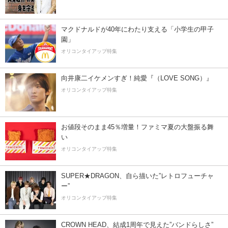
マクドナルドが40年にわたり支える「小学生の甲子
園」
オリコンタイアップ特集
向井康二イケメンすぎ！純愛『（LOVE SONG）』
オリコンタイアップ特集
お値段そのまま45％増量！ファミマ夏の大盤振る舞
い
オリコンタイアップ特集
SUPER★DRAGON、自ら描いた”レトロフューチャ
ー”
オリコンタイアップ特集
CROWN HEAD、結成1周年で見えた”バンドらしさ”