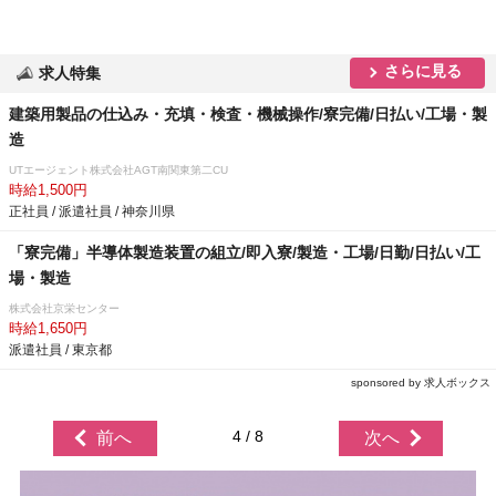
さらに見る
求人特集
建築用製品の仕込み・充填・検査・機械操作/寮完備/日払い/工場・製
造
UTエージェント株式会社AGT南関東第二CU
時給1,500円
正社員 / 派遣社員 / 神奈川県
「寮完備」半導体製造装置の組立/即入寮/製造・工場/日勤/日払い/工
場・製造
株式会社京栄センター
時給1,650円
派遣社員 / 東京都
sponsored by 求人ボックス
4 / 8
前へ
次へ