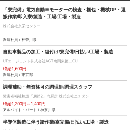
「寮完備」電気自動車モーターの検査・梱包・機械OP・運
搬作業/即入寮/製造・工場/工場・製造
株式会社京栄センター
派遣社員 / 神奈川県
自動車製品の加工・組付け/寮完備/日払い/工場・製造
UTエージェント株式会社AGT南関東第二CU
時給1,600円
派遣社員 / 東京都
調理補助・無資格可の調理師/調理スタッフ
障害者福祉施設「朋第2」内厨房 株式会社ニチダン
時給1,300円～1,400円
アルバイト・パート / 神奈川県
半導体製造に伴う諸作業/寮完備/日払い/工場・製造