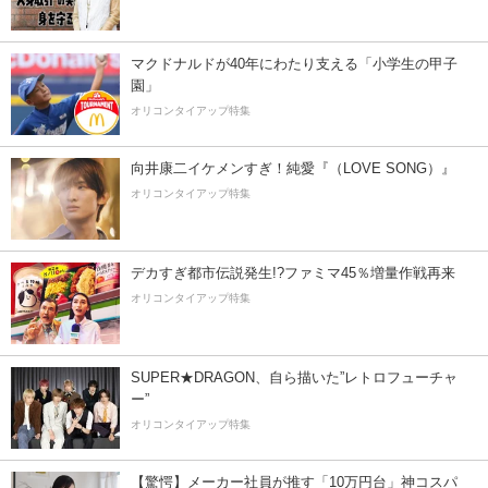
マクドナルドが40年にわたり支える「小学生の甲子
園」
オリコンタイアップ特集
向井康二イケメンすぎ！純愛『（LOVE SONG）』
オリコンタイアップ特集
デカすぎ都市伝説発生!?ファミマ45％増量作戦再来
オリコンタイアップ特集
SUPER★DRAGON、自ら描いた”レトロフューチャ
ー”
オリコンタイアップ特集
【驚愕】メーカー社員が推す「10万円台」神コスパ