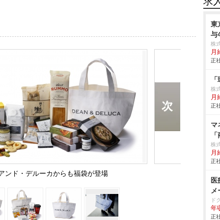
求
東
与
株
月
正社
「
株
月
正社
マ
「
株
月
正社
アンド・デルーカからも福袋が登場
医
メ
ド
年
正社