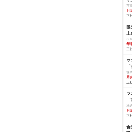
く
荏
月給
正社
販
上
SU
年収
正社
マ
「
株
月
正社
マ
「
株
月
正社
食