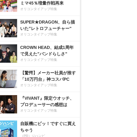
ミマ45％増量作戦再来
オリコンタイアップ特集
SUPER★DRAGON、自ら描
いた”レトロフューチャー”
オリコンタイアップ特集
CROWN HEAD、結成1周年
で見えた”バンドらしさ”
オリコンタイアップ特集
【驚愕】メーカー社員が推す
「10万円台」神コスパPC
オリコンタイアップ特集
『VIVANT』限定ウオッチ、
プロデューサーの感想は
オリコンタイアップ特集
自販機にピッ！ですぐに買え
ちゃう
（PR）ジハンピ