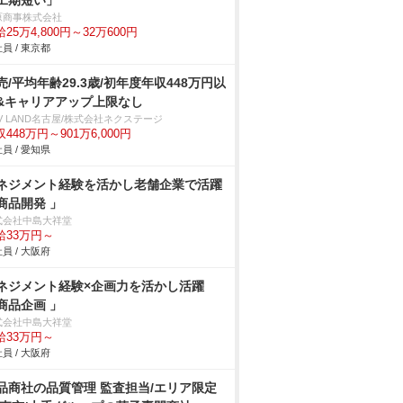
工期短い」
原商事株式会社
25万4,800円～32万600円
員 / 東京都
売/平均年齢29.3歳/初年度年収448万円以
&キャリアアップ上限なし
V LAND名古屋/株式会社ネクステージ
448万円～901万6,000円
員 / 愛知県
ネジメント経験を活かし老舗企業で活躍
商品開発 」
式会社中島大祥堂
給33万円～
員 / 大阪府
ネジメント経験×企画力を活かし活躍
商品企画 」
式会社中島大祥堂
給33万円～
員 / 大阪府
品商社の品質管理 監査担当/エリア限定