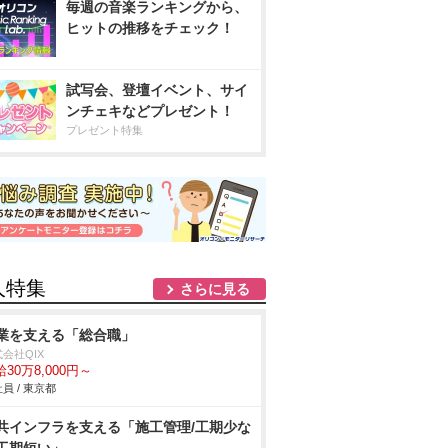
毎週の音楽ランキングから、
ヒットの推移をチェック！
試写会、登壇イベント、サイ
ンチェキなどプレゼント！
プレゼント特集
人特集
さらに見る
業を支える「総合職」
会社QIX
30万8,000円～
員 / 東京都
共インフラを支える「施工管理/工期少な