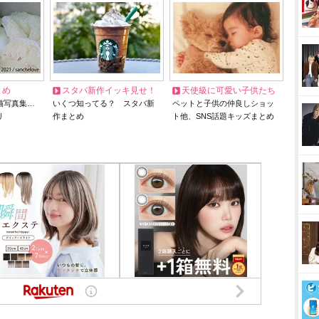
とめ
スタバ新作イッキ見せ！
天使級に可愛い子供たち
猫写真集…
いくつ知ってる？ スタバ新
ペットと子供の仲良しショッ
リ
作まとめ
ト他、SNS話題キッズまとめ