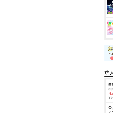
求
事
株式
月給
正社
公