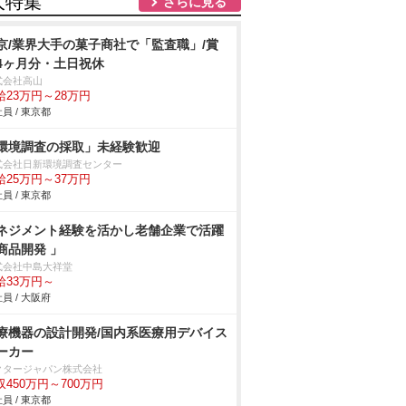
人特集
さらに見る
京/業界大手の菓子商社で「監査職」/賞
4ヶ月分・土日祝休
式会社高山
給23万円～28万円
員 / 東京都
環境調査の採取」未経験歓迎
式会社日新環境調査センター
給25万円～37万円
員 / 東京都
ネジメント経験を活かし老舗企業で活躍
商品開発 」
式会社中島大祥堂
給33万円～
員 / 大阪府
療機器の設計開発/国内系医療用デバイス
ーカー
クタージャパン株式会社
収450万円～700万円
員 / 東京都