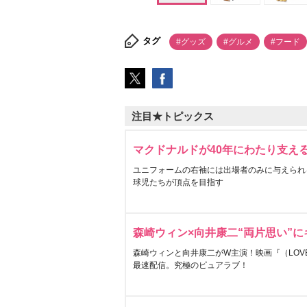
タグ
#グッズ
#グルメ
#フード
注目★トピックス
マクドナルドが40年にわたり支え
ユニフォームの右袖には出場者のみに与えられ
球児たちが頂点を目指す
森崎ウィン×向井康二“両片思い”
森崎ウィンと向井康二がW主演！映画『（LOVE S
最速配信。究極のピュアラブ！