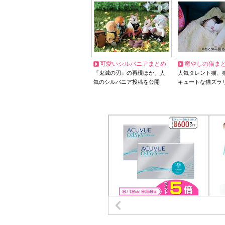
可愛いシルバニアまとめ
癒やしの猫ま
『鬼滅の刃』の再現ほか、人
人気タレント猫、
気のシルバニア投稿を公開
キュートな猫ズラ