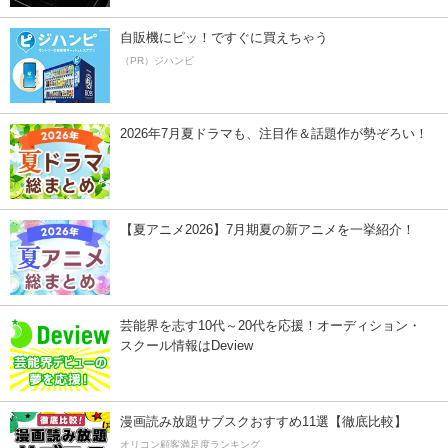
自販機にピッ！ですぐに買えちゃう
（PR）ジハンピ
2026年7月夏ドラマも、注目作＆話題作が勢ぞろい！
【夏アニメ2026】7月期夏の新アニメを一挙紹介！
芸能界を志す10代～20代を応援！オーディション・
スクール情報はDeview
漫画読み放題サブスクおすすめ11選【徹底比較】
オリコン顧客満足度ランキング