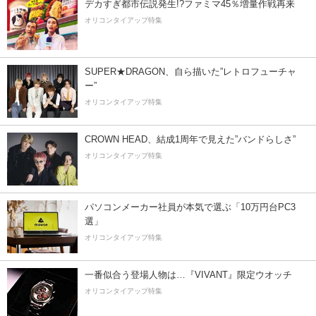
デカすぎ都市伝説発生!?ファミマ45％増量作戦再来
オリコンタイアップ特集
SUPER★DRAGON、自ら描いた”レトロフューチャ
ー”
オリコンタイアップ特集
CROWN HEAD、結成1周年で見えた”バンドらしさ”
オリコンタイアップ特集
パソコンメーカー社員が本気で選ぶ「10万円台PC3
選」
オリコンタイアップ特集
一番似合う登場人物は…『VIVANT』限定ウオッチ
オリコンタイアップ特集