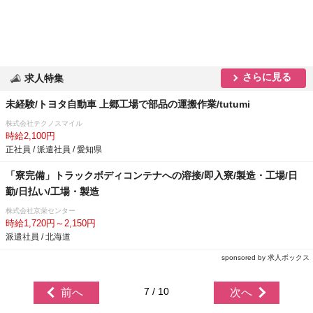
さらに見る
求人特集
未経験/トヨタ自動車 上郷工場で部品の運搬作業/tutumi
株式会社テクノスマイル
時給2,100円
正社員 / 派遣社員 / 愛知県
「寮完備」トラックボディコンテナへの溶接/即入寮/製造・工場/日
勤/日払い/工場・製造
株式会社京栄センター
時給1,720円～2,150円
派遣社員 / 北海道
sponsored by 求人ボックス
7 / 10
前へ
次へ