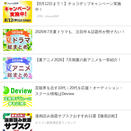
【8月12日まで！】チョコザップキャンペーン実施
中！
（PR）chocoZAP
2026年7月夏ドラマも、注目作＆話題作が勢ぞろい！
【夏アニメ2026】7月期夏の新アニメを一挙紹介！
芸能界を志す10代～20代を応援！オーディション・
スクール情報はDeview
漫画読み放題サブスクおすすめ11選【徹底比較】
オリコン顧客満足度ランキング