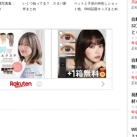
月給
猫写真集…
いくつ知ってる？ スタバ新
ペットと子供の仲良しショッ
正社
リ
作まとめ
ト他、SNS話題キッズまとめ
自
3
と
ネ
年収
正社
自
無
ネ
年収
正社
発
材
大
年
正社
W
ト