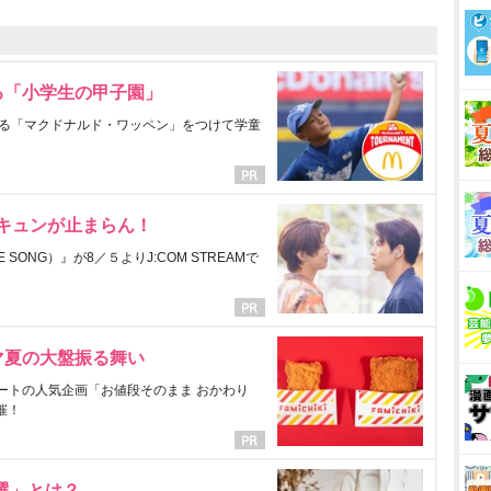
る「小学生の甲子園」
る「マクドナルド・ワッペン」をつけて学童
にキュンが止まらん！
ONG）』が8／５よりJ:COM STREAMで
マ夏の大盤振る舞い
ートの人気企画「お値段そのまま おかわり
催！
選」とは？