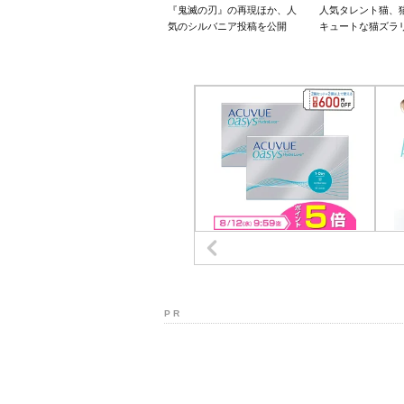
『鬼滅の刃』の再現ほか、人
人気タレント猫、
気のシルバニア投稿を公開
キュートな猫ズラ
P R