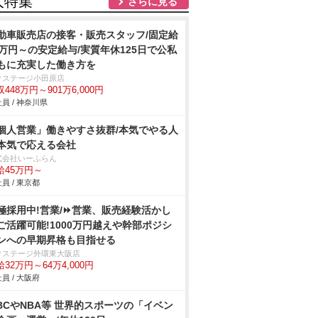
人特集
さらに見る
動車販売店の接客・販売スタッフ/固定給
2万円～の安定給与/実質年休125日で公私
もに充実した働き方を
クステージ小田原店
448万円～901万6,000円
員 / 神奈川県
個人営業」働きやすさ抜群/本気でやる人
本気で応える会社
式会社いーふらん
給45万円～
員 / 東京都
極採用中!営業/⏩️営業、販売経験活かし
ご活躍可能!1000万円越えや幹部ポジシ
ンへの早期昇格も目指せる
クステージ外環東大阪店
32万円～64万4,000円
員 / 大阪府
BCやNBA等 世界的スポーツの「イベン