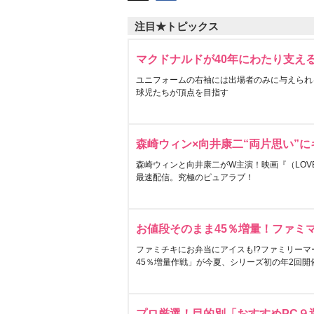
注目★トピックス
マクドナルドが40年にわたり支え
ユニフォームの右袖には出場者のみに与えられ
球児たちが頂点を目指す
森崎ウィン×向井康二“両片思い”
森崎ウィンと向井康二がW主演！映画『（LOVE S
最速配信。究極のピュアラブ！
お値段そのまま45％増量！ファミ
ファミチキにお弁当にアイスも!?ファミリーマ
45％増量作戦」が今夏、シリーズ初の年2回開
プロ厳選！目的別「おすすめPC９