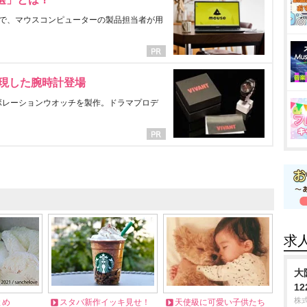
で、マウスコンピューターの製品担当者が用
表現した腕時計登場
ラボレーションウオッチを製作。ドラマプロデ
求
大
1
株式
とめ
スタバ新作イッキ見せ！
天使級に可愛い子供たち