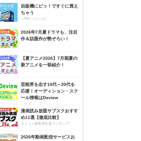
自販機にピッ！ですぐに買え
ちゃう
（PR）ジハンピ
2026年7月夏ドラマも、注目
作＆話題作が勢ぞろい！
【夏アニメ2026】7月期夏の
新アニメを一挙紹介！
芸能界を志す10代～20代を
応援！オーディション・スク
ール情報はDeview
漫画読み放題サブスクおすす
め11選【徹底比較】
オリコン顧客満足度ランキング
2026年動画配信サービスお