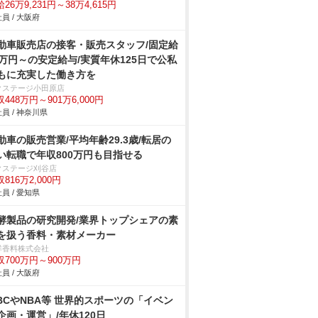
26万9,231円～38万4,615円
員 / 大阪府
動車販売店の接客・販売スタッフ/固定給
2万円～の安定給与/実質年休125日で公私
もに充実した働き方を
クステージ小田原店
448万円～901万6,000円
員 / 神奈川県
動車の販売営業/平均年齢29.3歳/転居の
い転職で年収800万円も目指せる
クステージ刈谷店
816万2,000円
員 / 愛知県
酵製品の研究開発/業界トップシェアの素
を扱う香料・素材メーカー
洋香料株式会社
収700万円～900万円
員 / 大阪府
BCやNBA等 世界的スポーツの「イベン
企画・運営」/年休120日