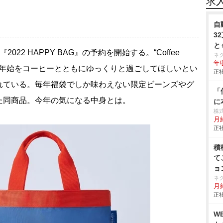
求
自
3
と
2 HAPPY BAG』の予約を開始する。“Coffee
ネ
年収
マに、年末年始をコーヒーとともにゆっくりと過ごしてほしいとい
正社
れている。毎年福袋でしか味わえない限定ビーンズやグ
「
た同商品。今年の気になる中身とは。
に
株
月
正社
積
て
ョ
ネ
月給
正社
W