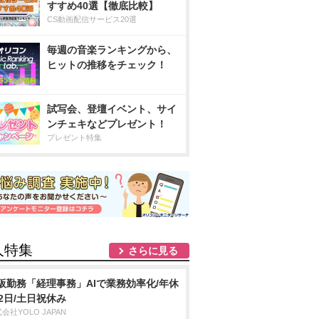
すすめ40選【徹底比較】
CS動画配信サービス20選
毎週の音楽ランキングから、
ヒットの推移をチェック！
試写会、登壇イベント、サイ
ンチェキなどプレゼント！
プレゼント特集
人特集
さらに見る
阪勤務「経理事務」AIで業務効率化/年休
22日/土日祝休み
会社YOLO JAPAN